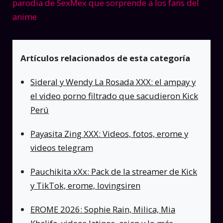
parodia de SexMex que sorprende a los fans del
anime
Artículos relacionados de esta categoría
Sideral y Wendy La Rosada XXX: el ampay y
el video porno filtrado que sacudieron Kick
Perú
Payasita Zing XXX: Videos, fotos, erome y
videos telegram
Pauchikita xXx: Pack de la streamer de Kick
y TikTok, erome, lovingsiren
EROME 2026: Sophie Rain, Milica, Mia