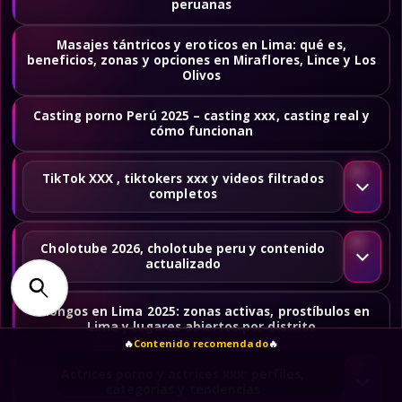
peruanas
Masajes tántricos y eroticos en Lima: qué es,
beneficios, zonas y opciones en Miraflores, Lince y Los
Olivos
Casting porno Perú 2025 – casting xxx, casting real y
cómo funcionan
TikTok XXX , tiktokers xxx y videos filtrados
completos
Cholotube 2026, cholotube peru y contenido
actualizado
Chongos en Lima 2025: zonas activas, prostíbulos en
Lima y lugares abiertos por distrito
🔥
Contenido recomendado
🔥
Actrices porno y actrices xxx: perfiles,
categorías y tendencias