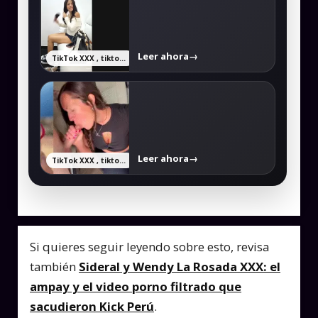
Leer ahora
→
TikTok XXX , tiktokers xxx y videos filtrados completos
Leer ahora
→
TikTok XXX , tiktokers xxx y videos filtrados completos
Si quieres seguir leyendo sobre esto, revisa
también
Sideral y Wendy La Rosada XXX: el
ampay y el video porno filtrado que
sacudieron Kick Perú
.