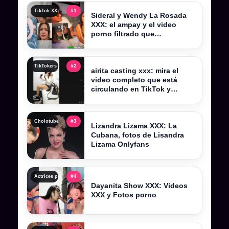
#1
TikTok XXX , tiktokers xxx y videos filtrados completos
Sideral y Wendy La Rosada
XXX: el ampay y el video
porno filtrado que
sacudieron Kick Perú
#2
TikTokers XXX peruanas, videos filtrados y contenido completo actualizado
airita casting xxx: mira el
video completo que está
circulando en TikTok y
Telegram
#3
Cholotube 2026, cholotube peru y contenido actualizado
Lizandra Lizama XXX: La
Cubana, fotos de Lisandra
Lizama Onlyfans
#4
Actrices porno y actrices xxx: perfiles, categorías y tendencias
Dayanita Show XXX: Videos
XXX y Fotos porno