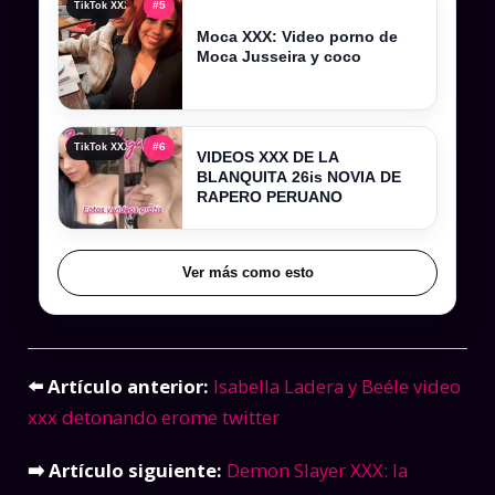
#5
TikTok XXX , tiktokers xxx y videos filtrados completos
Moca XXX: Video porno de
Moca Jusseira y coco
#6
TikTok XXX , tiktokers xxx y videos filtrados completos
VIDEOS XXX DE LA
BLANQUITA 26is NOVIA DE
RAPERO PERUANO
Ver más como esto
⬅️ Artículo anterior:
Isabella Ladera y Beéle video
xxx detonando erome twitter
➡️ Artículo siguiente:
Demon Slayer XXX: la