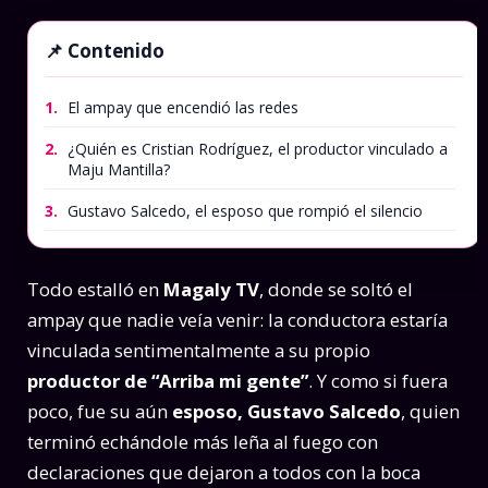
Contenido
1.
El ampay que encendió las redes
2.
¿Quién es Cristian Rodríguez, el productor vinculado a
Maju Mantilla?
3.
Gustavo Salcedo, el esposo que rompió el silencio
Todo estalló en
Magaly TV
, donde se soltó el
ampay que nadie veía venir: la conductora estaría
vinculada sentimentalmente a su propio
productor de “Arriba mi gente”
. Y como si fuera
poco, fue su aún
esposo, Gustavo Salcedo
, quien
terminó echándole más leña al fuego con
declaraciones que dejaron a todos con la boca