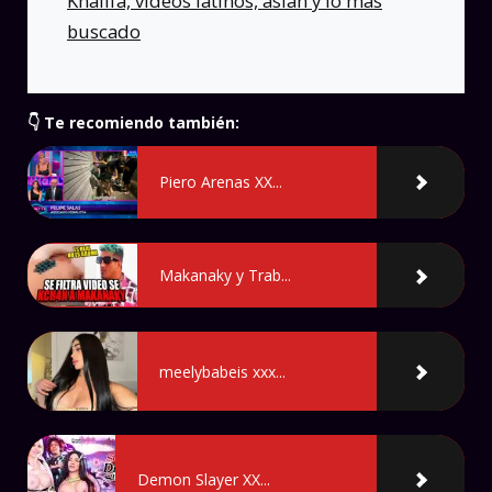
Khalifa, videos latinos, asian y lo más
buscado
👇 Te recomiendo también:
Piero Arenas XX...
Makanaky y Trab...
meelybabeis xxx...
Demon Slayer XX...