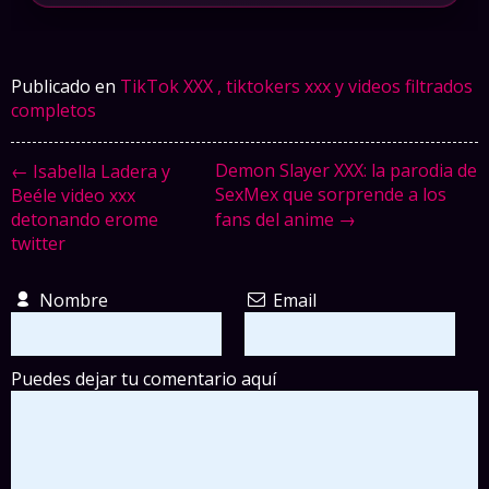
Publicado en
TikTok XXX , tiktokers xxx y videos filtrados
completos
Demon Slayer XXX: la parodia de
← Isabella Ladera y
SexMex que sorprende a los
Beéle video xxx
detonando erome
fans del anime →
twitter
Nombre
Email
Puedes dejar tu comentario aquí