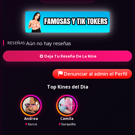
RESEÑAS:
Aún no hay reseñas
Deja Tu Reseña De La Kine
Denunciar al admin el Perfil
Top Kines del Dia
Andrea
Camila
Surco
Surquillo