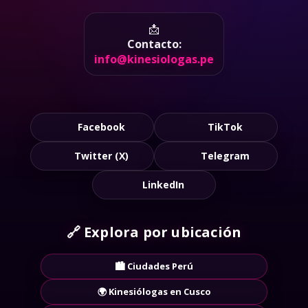
verificados en Lima y todo el Perú. Discreción y
seguridad en cada contacto.
📩
Contacto:
info@kinesiologas.pe
Facebook
TikTok
Twitter (X)
Telegram
LinkedIn
🔗
Explora por ubicación
🏙️ Ciudades Perú