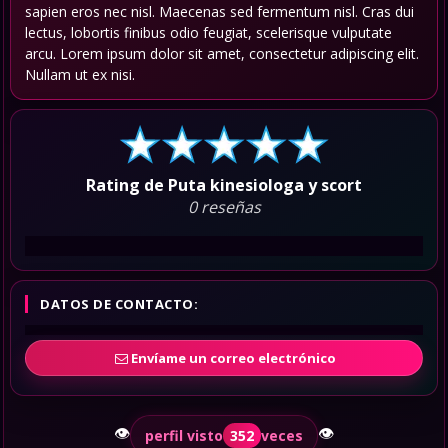
sapien eros nec nisl. Maecenas sed fermentum nisl. Cras dui
lectus, lobortis finibus odio feugiat, scelerisque vulputate
arcu. Lorem ipsum dolor sit amet, consectetur adipiscing elit.
Nullam ut ex nisi.
Rating de Puta kinesiologa y scort
0 reseñas
DATOS DE CONTACTO:
Envíame un correo electrónico
👁️
👁️
perfil visto
352
veces