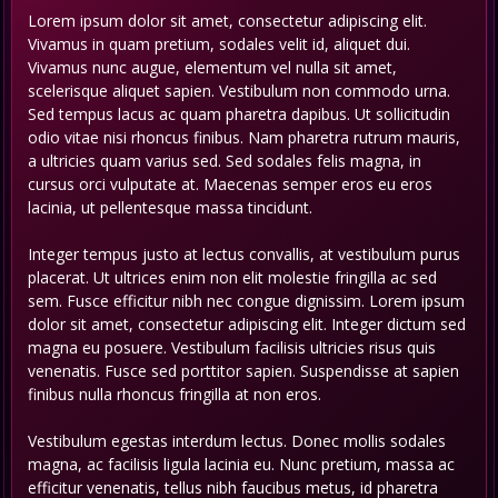
Lorem ipsum dolor sit amet, consectetur adipiscing elit.
Vivamus in quam pretium, sodales velit id, aliquet dui.
Vivamus nunc augue, elementum vel nulla sit amet,
scelerisque aliquet sapien. Vestibulum non commodo urna.
Sed tempus lacus ac quam pharetra dapibus. Ut sollicitudin
odio vitae nisi rhoncus finibus. Nam pharetra rutrum mauris,
a ultricies quam varius sed. Sed sodales felis magna, in
cursus orci vulputate at. Maecenas semper eros eu eros
lacinia, ut pellentesque massa tincidunt.
Integer tempus justo at lectus convallis, at vestibulum purus
placerat. Ut ultrices enim non elit molestie fringilla ac sed
sem. Fusce efficitur nibh nec congue dignissim. Lorem ipsum
dolor sit amet, consectetur adipiscing elit. Integer dictum sed
magna eu posuere. Vestibulum facilisis ultricies risus quis
venenatis. Fusce sed porttitor sapien. Suspendisse at sapien
finibus nulla rhoncus fringilla at non eros.
Vestibulum egestas interdum lectus. Donec mollis sodales
magna, ac facilisis ligula lacinia eu. Nunc pretium, massa ac
efficitur venenatis, tellus nibh faucibus metus, id pharetra