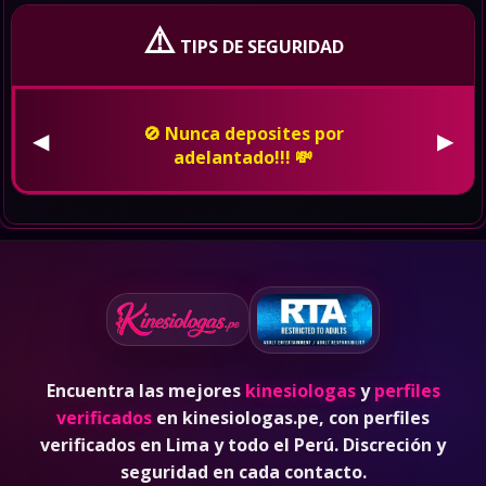
⚠️
TIPS DE SEGURIDAD
👮 En caso de ser amenzado o
insultado, bloquealo de whatsapp,
◀
▶
pon tus redes en privado y denuncia
a la policia. 🚓
Encuentra las mejores
kinesiologas
y
perfiles
verificados
en kinesiologas.pe, con perfiles