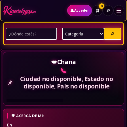
0
👤
🔎
🛒
Acceder
🔎
💋
Chana
📞
Ciudad no disponible, Estado no
📌
disponible, País no disponible
ACERCA DE MÍ:
En