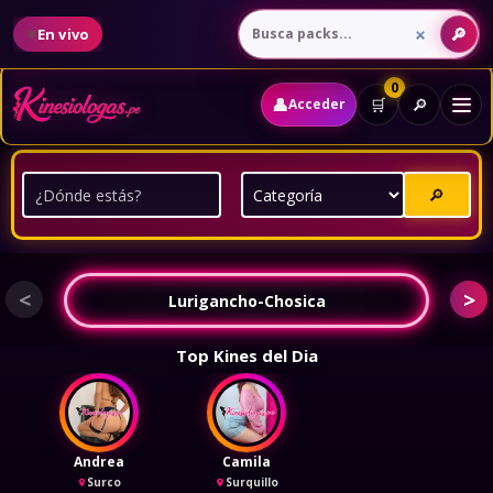
En vivo
0
👤
🔎
🛒
Acceder
🔎
<
>
Lurigancho-Chosica
Top Kines del Dia
Andrea
Camila
Surco
Surquillo