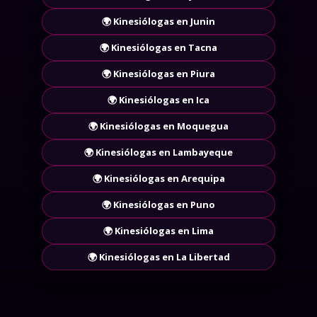
Kinesiologa Chosica: cómo comparar
🌍 Kinesiólogas en Junin
perfiles disponibles
🌍 Kinesiólogas en Tacna
Al buscar una kinesiologa Chosica, la clave está en
🌍 Kinesiólogas en Piura
comparar perfiles de forma rápida.
🌍 Kinesiólogas en Ica
Prioriza:
🌍 Kinesiólogas en Moquegua
Perfiles bien detallados
🌍 Kinesiólogas en Lambayeque
Contacto activo
Información sin contradicciones
🌍 Kinesiólogas en Arequipa
Esto te ayuda a descartar opciones poco confiables.
🌍 Kinesiólogas en Puno
🌍 Kinesiólogas en Lima
🌍 Kinesiólogas en La Libertad
Prostitutas Chosica y prostitutas en
Chosica: diferencias prácticas
También encontrarás perfiles bajo términos como: