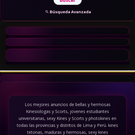
Coordinas condiciones
Búsqueda Avanzada
Defines ubicación
Tanto las putas en Chosica como las kines en Chosica
trabajan bajo este mismo esquema.
Putas Chosica: zonas donde suelen
atender
Los perfiles de putas Chosica y kinesiologas Chosica
suelen ubicarse en:
Zonas céntricas
Los mejores anuncios de bellas y hermosas
Áreas con fácil acceso
Kinesiologas y Scorts, jovenes estudiantes
Sectores con movimiento constante
universitarias, sexy Kines y Scorts y photokines en
todas las provincias y distritos de Lima y Perú. kines
Esto facilita la coordinación rápida.
tetonas, maduras y hermosas, sexy kines