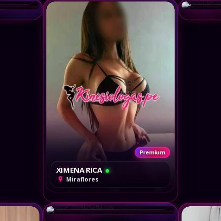
Premium
XIMENA RICA
Premium
Miraflores
MIA MADURITA
Miraflores