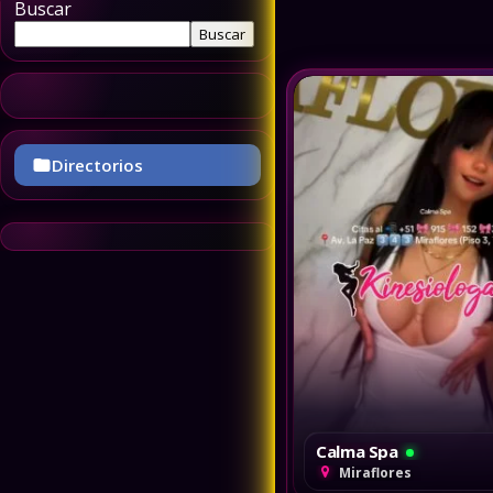
Buscar
Barranco
Buscar
Breña
Directorios
Chorrillos
Jesús María
La Molina
Lince
Calma Spa
Miraflores
Surquillo