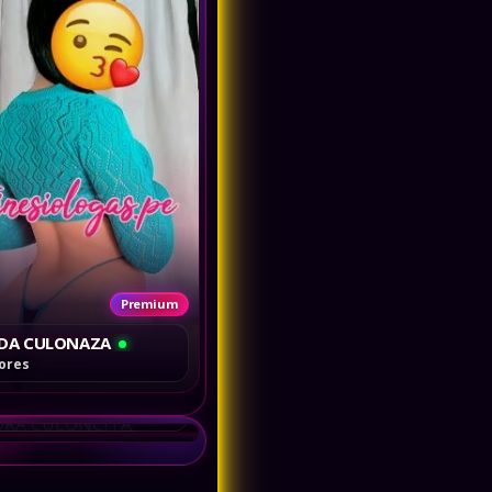
Premium
DA CULONAZA
Premium
lores
DRA CULONCITA
lores