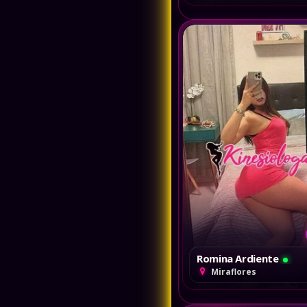
Villa El Salvador
Villa María del Triunfo
Los Olivos
Ate
San Martin de Porres
Romina Ardiente
E
Miraflores
Miraflores
KIARA PUTITA
Miraflores