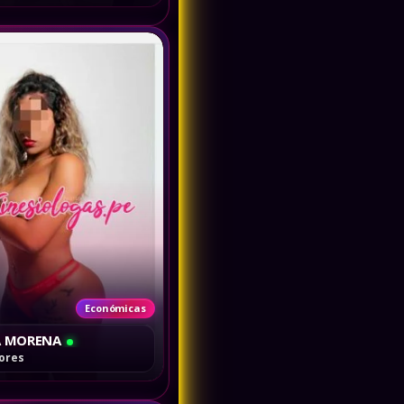
Económicas
 MORENA
Premium
lores
CARIÑOSA
lores