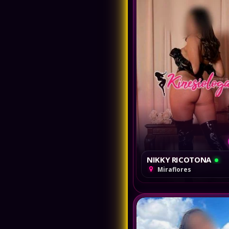
Puno
Arequipa
Lambayeque
Moquegua
Ica
Piura
NIKKY RICOTONA
Miraflores
Tacna
Junin