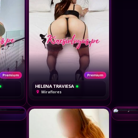
Premium
Premium
HELENA TRAVIESA
Miraflores
Maryam
Miraf