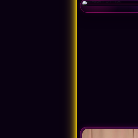
Av. Larco
Parque Kennedy
Comas
Centro de Lima
San Juan de Miraflores
San Juan de Lurigancho
Chosica