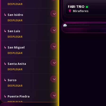
FABI TRIO
Venezolanas, Colombian
Miraflores
San Isidro
ÍSIS DUARTE
Miraflores
San Luis
San Miguel
Santa Anita
Surco
Puente Piedra