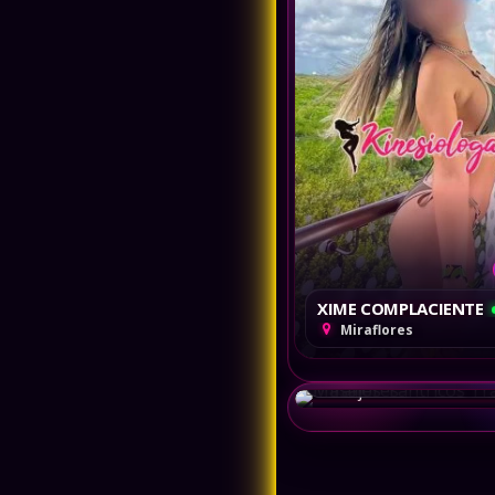
Cajamarca
Callao
Cusco
XIME COMPLACIENTE
Miraflores
Masajes Tantricos
Miraflores