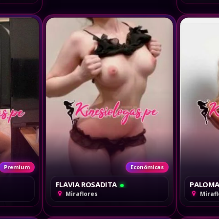
Premium
Económicas
FLAVIA ROSADITA
PALOMA
conómicas
Miraflores
Miraf
JULISA 
Miraf