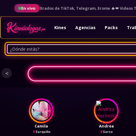
🥵 Videos Filtrados de TikTok, Telegram, Erome 🔥
En vivo
💋 Videos Tenden
Kines
Agencias
Packs
Tra
<
Camila
Andrea
Surquillo
Surco