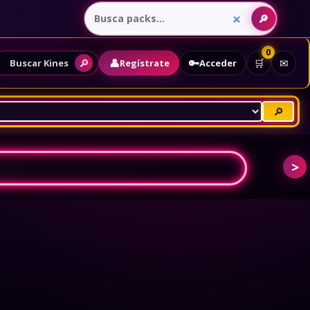
0
👤
🔑
🔎
🛒
✉
Regístrate
Acceder
Buscar Kines
🔎
>