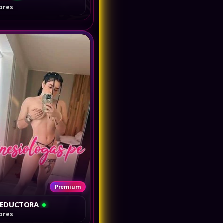
lores
Premium
SEDUCTORA
lores