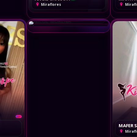
Venezolanas, Colombianas y Extranjeras
Miraflores
Miraf
NICOL MORENA
Miraflores
MAFER 
Miraf