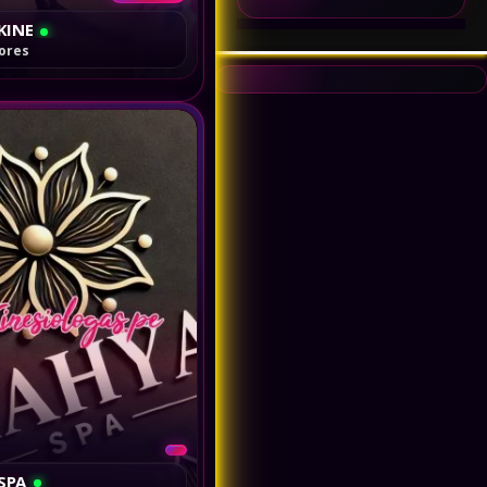
KINE
lores
SPA