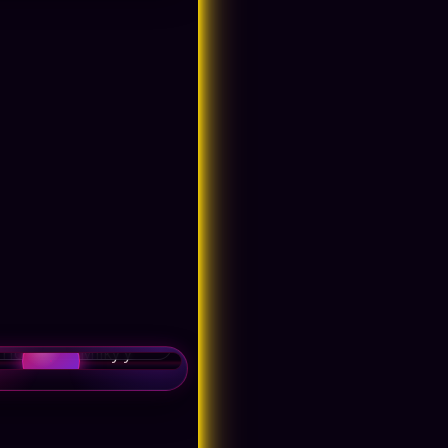
Económicas
 Hot
lores