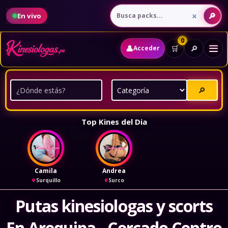
En vivo
0
👤
🔎
🛒
Acceder
🔎
Top Kines del Dia
Camila
Andrea
Surquillo
Surco
Putas kinesiologas y scorts
En Arequipa - Cercado Centro