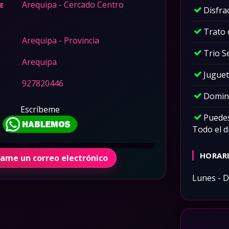
Arequipa - Cercado Centro
LE
Disfra
Trato
Arequipa - Provincia
Trio S
Arequipa
Juguet
927820446
Domina
Escríbeme
Puedes
Todo el dí
HORARI
íame un correo electrónico
Lunes - 