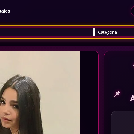
bajos
📌
A