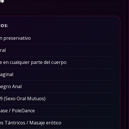
👁️
IOS:
in preservativo
ral
e en cualquier parte del cuerpo
aginal
negro Anal
9 (Sexo Oral Mutuos)
ease / PoleDance
s Tántricos / Masaje erótico