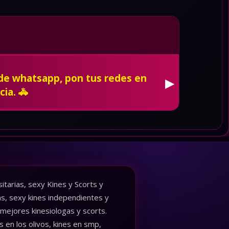
 de whatsapp, pon tus redes en
▶
cia. 🚓
tarias, sexy Kines y Scorts y
as, sexy kines independientes y
 mejores kinesiologas y scorts.
 en los olivos, kines en smp,