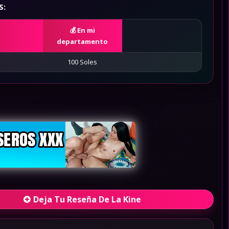
S:
En mi
departamento
100 Soles
Deja Tu Reseña De La Kine