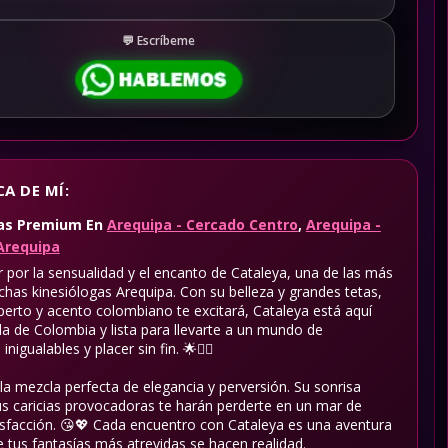
Escríbeme
A DE MÍ:
gas Premium
En
Arequipa - Cercado Centro
,
Arequipa -
Arequipa
r por la sensualidad y el encanto de Cataleya, una de las más
chas kinesiólogas Arequipa. Con su belleza y grandes tetas,
perto y acento colombiano te excitará, Cataleya está aquí
da de Colombia y lista para llevarte a un mundo de
nigualables y placer sin fin. 🌟💆‍♀️
la mezcla perfecta de elegancia y perversión. Su sonrisa
us caricias provocadoras te harán perderte en un mar de
isfacción. 😘💖 Cada encuentro con Cataleya es una aventura
 tus fantasías más atrevidas se hacen realidad.