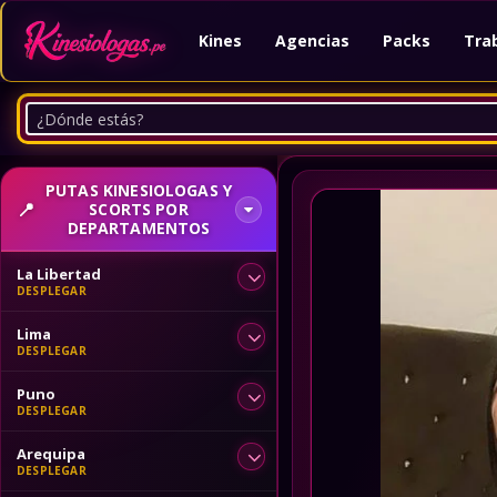
Kines
Agencias
Packs
Tra
PUTAS KINESIOLOGAS Y
SCORTS POR
DEPARTAMENTOS
La Libertad
Lima
Puno
Arequipa