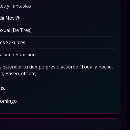
ces y Fantasías
 de Novi@
exual (De Tres)
es Sexuales
ción / Sumisión
 extender tu tiempo previo acuerdo (Toda la noche,
a, Paseo, etc etc)
O:
Domingo