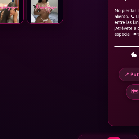
No pierdas l
aliento. 📞 
entre las ki
¡Atrévete a
especial! 💋
🐇
📍 Pu
🗺️