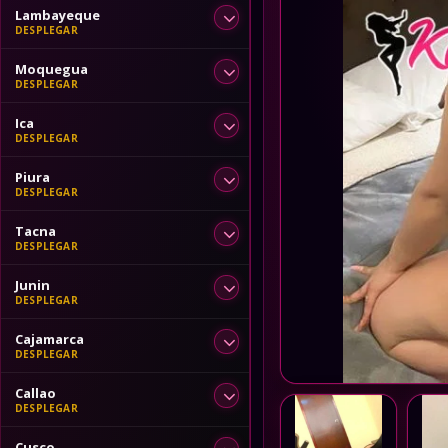
Lambayeque
Moquegua
Ica
Piura
Tacna
Junin
Cajamarca
Callao
Cusco