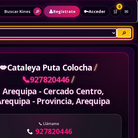
0
👤
🔑
🔎
🛒
✉
Regístrate
Acceder
Buscar Kines
🔎
/
💋
Cataleya Puta Colocha
/
📞
927820446
Arequipa - Cercado Centro,
requipa - Provincia, Arequipa
Llámame
927820446