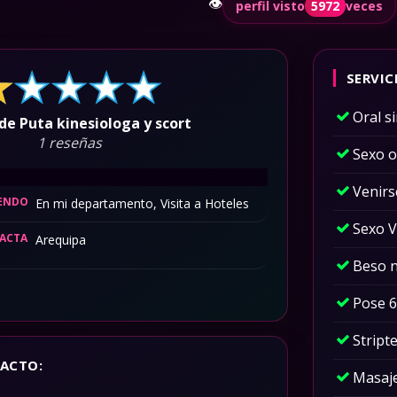
👁️
perfil visto
5972
veces
SERVIC
Oral s
de Puta kinesiologa y scort
1 reseñas
Sexo o
Venirs
IENDO
En mi departamento, Visita a Hoteles
Sexo V
XACTA
Arequipa
Beso 
Pose 6
Stript
ACTO:
Masaje