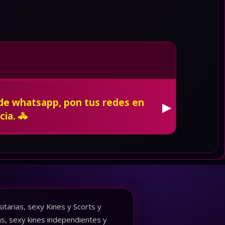
 de whatsapp, pon tus redes en
▶
cia. 🚓
tarias, sexy Kines y Scorts y
as, sexy kines independientes y