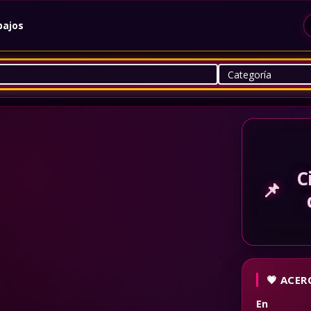
bajos
C
📌
ACERC
En