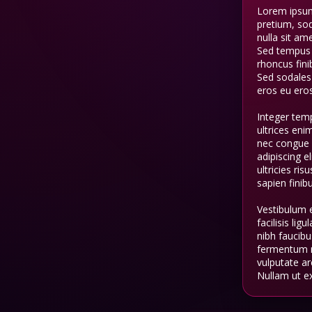
Lorem ipsum 
pretium, sod
nulla sit am
Sed tempus l
rhoncus fini
Sed sodales
eros eu eros
Integer temp
ultrices eni
nec congue 
adipiscing e
ultricies ri
sapien finibu
Vestibulum 
facilisis lig
nibh faucibu
fermentum ni
vulputate ar
Nullam ut ex