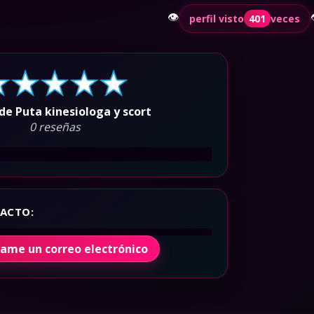
👁️
perfil visto
401
veces
de Puta kinesiologa y scort
0 reseñas
ACTO:
íame un correo electrónico