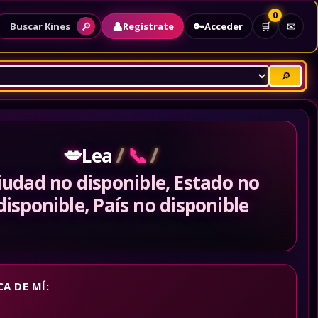
0
👤
🔑
🔎
🛒
✉
Regístrate
Acceder
Buscar Kines
🔎
/
/
💋
📞
Lea
iudad no disponible, Estado no
disponible, País no disponible
A DE MÍ: