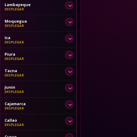
Lambayeque
Moquegua
Ica
Piura
Tacna
Junin
Cajamarca
Callao
Cusco