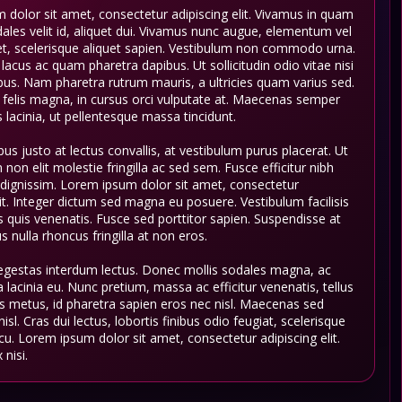
dolor sit amet, consectetur adipiscing elit. Vivamus in quam
ales velit id, aliquet dui. Vivamus nunc augue, elementum vel
et, scelerisque aliquet sapien. Vestibulum non commodo urna.
acus ac quam pharetra dapibus. Ut sollicitudin odio vitae nisi
bus. Nam pharetra rutrum mauris, a ultricies quam varius sed.
 felis magna, in cursus orci vulputate at. Maecenas semper
 lacinia, ut pellentesque massa tincidunt.
us justo at lectus convallis, at vestibulum purus placerat. Ut
m non elit molestie fringilla ac sed sem. Fusce efficitur nibh
dignissim. Lorem ipsum dolor sit amet, consectetur
lit. Integer dictum sed magna eu posuere. Vestibulum facilisis
sus quis venenatis. Fusce sed porttitor sapien. Suspendisse at
s nulla rhoncus fringilla at non eros.
egestas interdum lectus. Donec mollis sodales magna, ac
ula lacinia eu. Nunc pretium, massa ac efficitur venenatis, tellus
s metus, id pharetra sapien eros nec nisl. Maecenas sed
sl. Cras dui lectus, lobortis finibus odio feugiat, scelerisque
cu. Lorem ipsum dolor sit amet, consectetur adipiscing elit.
 nisi.