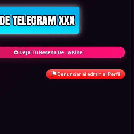
Deja Tu Reseña De La Kine
Denunciar al admin el Perfil