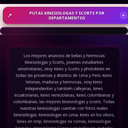
PUTAS KINESIOLOGAS Y SCORTS POR
DEPARTAMENTOS
Los mejores anuncios de bellas y hermosas
Kinesiologas y Scorts, jovenes estudiantes
universitarias, sexy Kines y Scorts y photokines en
todas las provincias y distritos de Lima y Perú. kines
tetonas, maduras y hermosas, sexy kines
independientes y también callejeras, kines
ecuatorianas, kines venezolanas, kines colombianas y
colombianas, las mejores kinesiologas y scorts. Todas
nuestras kinesiologas cuentan con fotos reales
Kinesiólogas. kinesiologas en Lima, kines en los olivos,
kines en smp, kinesiologas ne comas, kinesiologas
Arequipa, kinesiologas Cusco y en todas las ciudades