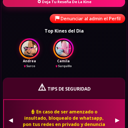
Deja Tu Reseña De La Kine
Denunciar al admin el Perfil
Top Kines del Dia
Andrea
Camila
Surco
Surquillo
⚠️
TIPS DE SEGURIDAD
👮 En caso de ser amenzado o
insultado, bloquealo de whatsapp,
◀
▶
pon tus redes en privado y denuncia