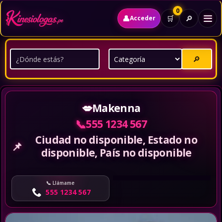
0
👤
🔎
🛒
Acceder
🔎
💋
Makenna
📞
555 1234 567
Ciudad no disponible, Estado no
📌
disponible, País no disponible
Llámame
555 1234 567