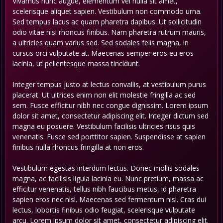
Vivamus nunc augue, elementum vel nulla sit amet,
scelerisque aliquet sapien. Vestibulum non commodo urna.
Sed tempus lacus ac quam pharetra dapibus. Ut sollicitudin
odio vitae nisi rhoncus finibus. Nam pharetra rutrum mauris,
a ultricies quam varius sed. Sed sodales felis magna, in
cursus orci vulputate at. Maecenas semper eros eu eros
lacinia, ut pellentesque massa tincidunt.
Integer tempus justo at lectus convallis, at vestibulum purus
placerat. Ut ultrices enim non elit molestie fringilla ac sed
sem. Fusce efficitur nibh nec congue dignissim. Lorem ipsum
dolor sit amet, consectetur adipiscing elit. Integer dictum sed
magna eu posuere. Vestibulum facilisis ultricies risus quis
venenatis. Fusce sed porttitor sapien. Suspendisse at sapien
finibus nulla rhoncus fringilla at non eros.
Vestibulum egestas interdum lectus. Donec mollis sodales
magna, ac facilisis ligula lacinia eu. Nunc pretium, massa ac
efficitur venenatis, tellus nibh faucibus metus, id pharetra
sapien eros nec nisl. Maecenas sed fermentum nisl. Cras dui
lectus, lobortis finibus odio feugiat, scelerisque vulputate
arcu. Lorem ipsum dolor sit amet, consectetur adipiscing elit.