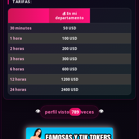
TARIFAS:
En mi
departamento
30 minutos
50 USD
1 hora
100 USD
2 horas
200 USD
3 horas
300 USD
6 horas
600 USD
12 horas
1200 USD
24 horas
2400 USD
👁️
👁️
perfil visto
789
veces