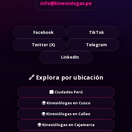
📩
Contacto:
info@kinesiologas.pe
Facebook
TikTok
Twitter (X)
Telegram
LinkedIn
🔗
Explora por ubicación
🏙️ Ciudades Perú
🌍 Kinesiólogas en Cusco
🌍 Kinesiólogas en Callao