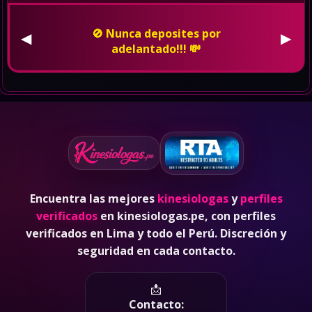
👮 En caso de ser amenzado o
insultado, bloquealo de whatsapp,
◀
▶
pon tus redes en privado y denuncia
a la policia. 🚓
Encuentra las mejores
kinesiologas
y
perfiles
verificados
en kinesiologas.pe, con perfiles
verificados en Lima y todo el Perú. Discreción y
seguridad en cada contacto.