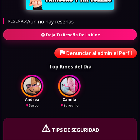
RESEÑAS:
Aún no hay reseñas
Deja Tu Reseña De La Kine
Denunciar al admin el Perfil
Top Kines del Dia
Andrea
Camila
Surco
Surquillo
⚠️
TIPS DE SEGURIDAD