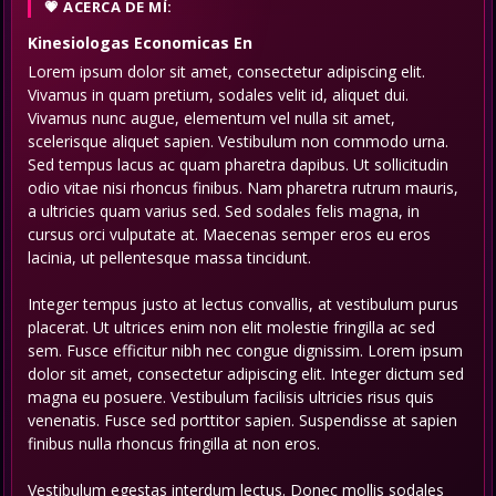
ACERCA DE MÍ:
Kinesiologas Economicas
En
Lorem ipsum dolor sit amet, consectetur adipiscing elit.
Vivamus in quam pretium, sodales velit id, aliquet dui.
Vivamus nunc augue, elementum vel nulla sit amet,
scelerisque aliquet sapien. Vestibulum non commodo urna.
Sed tempus lacus ac quam pharetra dapibus. Ut sollicitudin
odio vitae nisi rhoncus finibus. Nam pharetra rutrum mauris,
a ultricies quam varius sed. Sed sodales felis magna, in
cursus orci vulputate at. Maecenas semper eros eu eros
lacinia, ut pellentesque massa tincidunt.
Integer tempus justo at lectus convallis, at vestibulum purus
placerat. Ut ultrices enim non elit molestie fringilla ac sed
sem. Fusce efficitur nibh nec congue dignissim. Lorem ipsum
dolor sit amet, consectetur adipiscing elit. Integer dictum sed
magna eu posuere. Vestibulum facilisis ultricies risus quis
venenatis. Fusce sed porttitor sapien. Suspendisse at sapien
finibus nulla rhoncus fringilla at non eros.
Vestibulum egestas interdum lectus. Donec mollis sodales