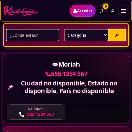
0
👤
🔎
🛒
Acceder
🔎
💋
Moriah
📞
555 1234 567
Ciudad no disponible, Estado no
📌
disponible, País no disponible
Llámame
555 1234 567