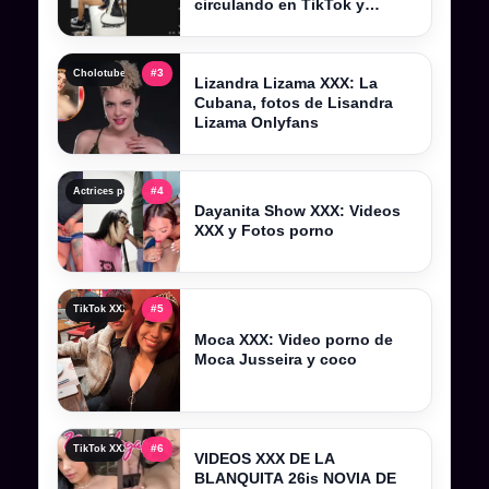
circulando en TikTok y
Telegram
#3
Cholotube 2026, cholotube peru y contenido actualizado
Lizandra Lizama XXX: La
Cubana, fotos de Lisandra
Lizama Onlyfans
#4
Actrices porno y actrices xxx: perfiles, categorías y tendencias
Dayanita Show XXX: Videos
XXX y Fotos porno
#5
TikTok XXX , tiktokers xxx y videos filtrados completos
Moca XXX: Video porno de
Moca Jusseira y coco
#6
TikTok XXX , tiktokers xxx y videos filtrados completos
VIDEOS XXX DE LA
BLANQUITA 26is NOVIA DE