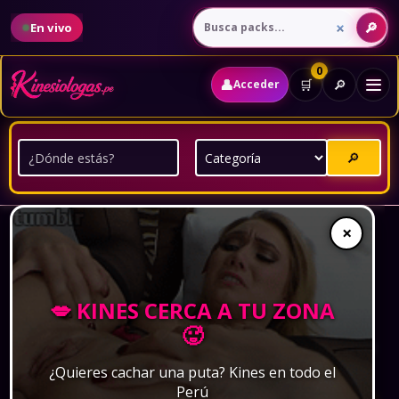
En vivo
0
👤
🔎
🛒
Acceder
🔎
Samantha Batallanos y
×
Neutro XXX Live Hot: ¿Te
gusta mi culo?
💋 KINES CERCA A TU ZONA
🥵
Por:
Kamilla Tapia Cruz
·
Publicado:
11 de diciembre de 2024
·
2 min de lectura
¿Quieres cachar una puta? Kines en todo el
Perú