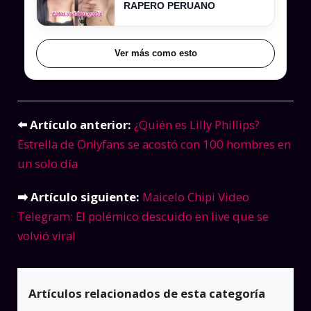
RAPERO PERUANO
Ver más como esto
⬅️ Artículo anterior:
¿Quién es Lilly Phillips?
Estrella de Onlyfans se acostó con 100 hombres en
un solo día
➡️ Artículo siguiente:
Maicelo Chipi Video
Telegram: El polémico descuido en live que se
volvió viral
Artículos relacionados de esta categoría