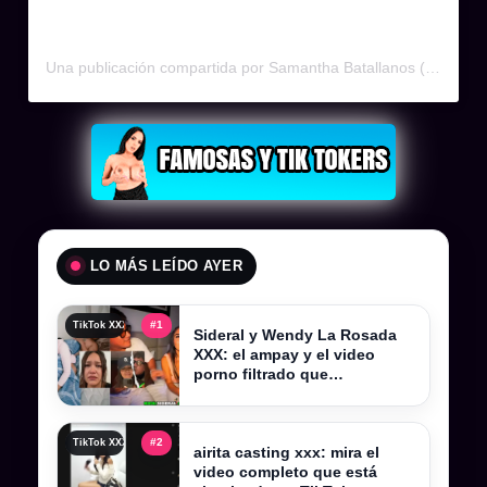
Una publicación compartida por Samantha Batallanos (@samanthabatallanosoficial)
LO MÁS LEÍDO AYER
#1
TikTok XXX , tiktokers xxx y videos filtrados completos
Sideral y Wendy La Rosada
XXX: el ampay y el video
porno filtrado que
sacudieron Kick Perú
#2
TikTok XXX , tiktokers xxx y videos filtrados completos
airita casting xxx: mira el
video completo que está