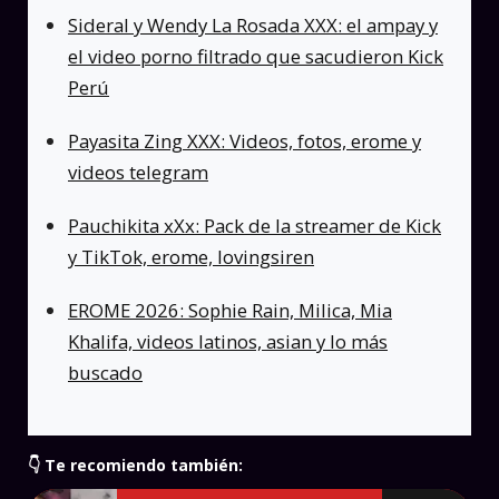
Sideral y Wendy La Rosada XXX: el ampay y
el video porno filtrado que sacudieron Kick
Perú
Payasita Zing XXX: Videos, fotos, erome y
videos telegram
Pauchikita xXx: Pack de la streamer de Kick
y TikTok, erome, lovingsiren
EROME 2026: Sophie Rain, Milica, Mia
Khalifa, videos latinos, asian y lo más
buscado
👇 Te recomiendo también: