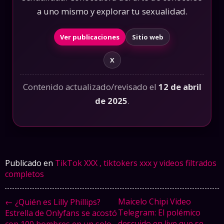
a uno mismo y explorar tu sexualidad.
Ver publicaciones
Sitio web
X
Contenido actualizado/revisado el
12 de abril
de 2025
.
Publicado en
TikTok XXX , tiktokers xxx y videos filtrados
completos
Maicelo Chipi Video
← ¿Quién es Lilly Phillips?
Telegram: El polémico
Estrella de Onlyfans se acostó
descuido en live que se
con 100 hombres en un solo