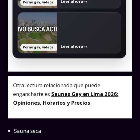
Leer ahora
→
Porno gay, videos gay y chat gay en Perú: contenido y plataformas activas
Leer ahora
→
Porno gay, videos gay y chat gay en Perú: contenido y plataformas activas
Otra lectura relacionada que puede
engancharte es
Saunas Gay en Lima 2026:
Opiniones, Horarios y Precios
.
Sauna seca