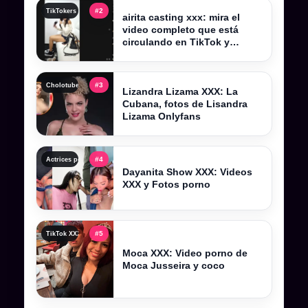
#2
TikTokers XXX peruanas, videos filtrados y contenido completo actualizado
airita casting xxx: mira el
video completo que está
circulando en TikTok y
Telegram
#3
Cholotube 2026, cholotube peru y contenido actualizado
Lizandra Lizama XXX: La
Cubana, fotos de Lisandra
Lizama Onlyfans
#4
Actrices porno y actrices xxx: perfiles, categorías y tendencias
Dayanita Show XXX: Videos
XXX y Fotos porno
#5
TikTok XXX , tiktokers xxx y videos filtrados completos
Moca XXX: Video porno de
Moca Jusseira y coco