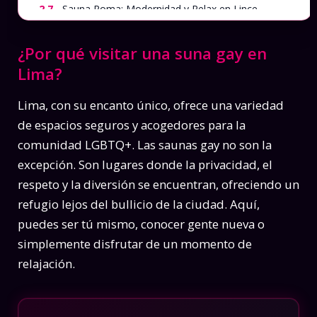
2.7.
Sauna Roma: Modernidad y Relax en Lince
(Temporalmente Clausurada)
¿Por qué visitar una suna gay en
3.
Saunas gay en Lima
Lima?
4.
¿Cómo elegir la sauna Gay perfecta para ti?
5.
Conclusión: Un encuentro con la dversión y la
Lima, con su encanto único, ofrece una variedad
comunidad
de espacios seguros y acogedores para la
comunidad LGBTQ+. Las saunas gay no son la
excepción. Son lugares donde la privacidad, el
respeto y la diversión se encuentran, ofreciendo un
refugio lejos del bullicio de la ciudad. Aquí,
puedes ser tú mismo, conocer gente nueva o
simplemente disfrutar de un momento de
relajación.