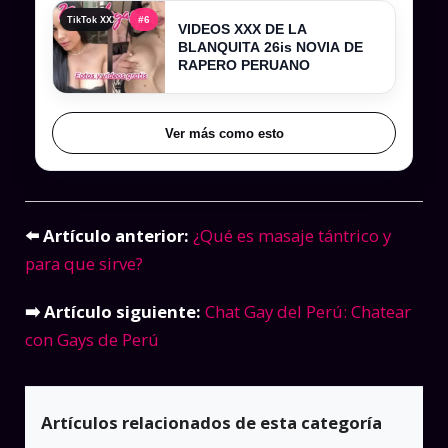
#6
TikTok XXX , tiktokers xxx y videos filtrados completos
VIDEOS XXX DE LA
BLANQUITA 26is NOVIA DE
RAPERO PERUANO
Ver más como esto
⬅️ Artículo anterior:
¿Qué es masaje tántrico y
para que sirve?
➡️ Artículo siguiente:
Chat Gay del Perú: Chatear
con Gays de Perú
Artículos relacionados de esta categoría