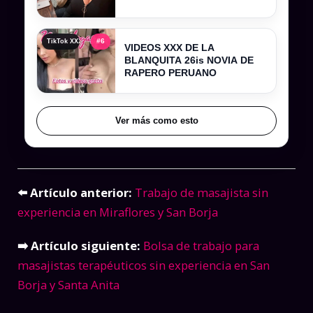
#6
TikTok XXX , tiktokers xxx y videos filtrados completos
VIDEOS XXX DE LA
BLANQUITA 26is NOVIA DE
RAPERO PERUANO
Ver más como esto
⬅️ Artículo anterior:
Trabajo de masajista sin
experiencia en Miraflores y San Borja
➡️ Artículo siguiente:
Bolsa de trabajo para
masajistas terapéuticos sin experiencia en San
Borja y Santa Anita