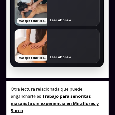
Leer ahora
→
Masajes tántricos y eroticos en Lima: qué es, beneficios, zonas y opciones en Miraflores, Lince y Los Olivos
Leer ahora
→
Masajes tántricos y eroticos en Lima: qué es, beneficios, zonas y opciones en Miraflores, Lince y Los Olivos
Otra lectura relacionada que puede
engancharte es
Trabajo para señoritas
masajista sin experiencia en Miraflores y
Surco
.