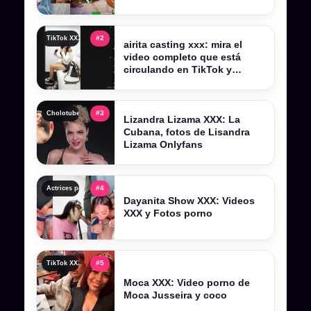
sacudieron Kick Perú
#2
TikTok XXX , tiktokers xxx y videos filtrados completos
airita casting xxx: mira el
video completo que está
circulando en TikTok y
Telegram
#3
Cholotube 2026, cholotube peru y contenido actualizado
Lizandra Lizama XXX: La
Cubana, fotos de Lisandra
Lizama Onlyfans
#4
Actrices porno y actrices xxx: perfiles, categorías y tendencias
Dayanita Show XXX: Videos
XXX y Fotos porno
#5
TikTok XXX , tiktokers xxx y videos filtrados completos
Moca XXX: Video porno de
Moca Jusseira y coco