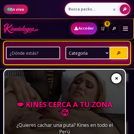
En vivo
0
👤
🔎
🛒
Acceder
🔎
DAYSI ARAUJO XXX: VEDETTE
×
PERUANA EN ONLYFANS
💋 KINES CERCA A TU ZONA
Por:
Kamilla Tapia Cruz
·
Publicado:
23 de octubre de 2024
·
🥵
3 min de lectura
¿Quieres cachar una puta? Kines en todo el
Perú