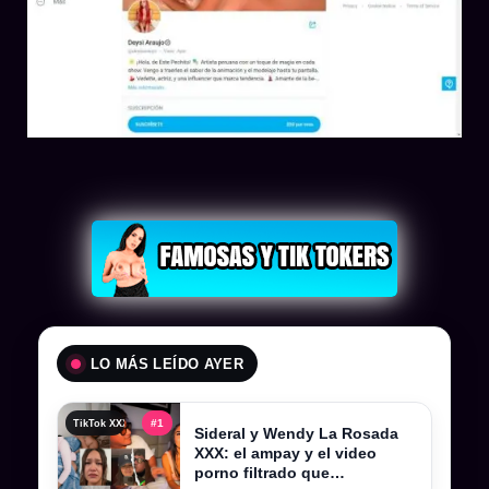
LO MÁS LEÍDO AYER
#1
TikTok XXX , tiktokers xxx y videos filtrados completos
Sideral y Wendy La Rosada
XXX: el ampay y el video
porno filtrado que