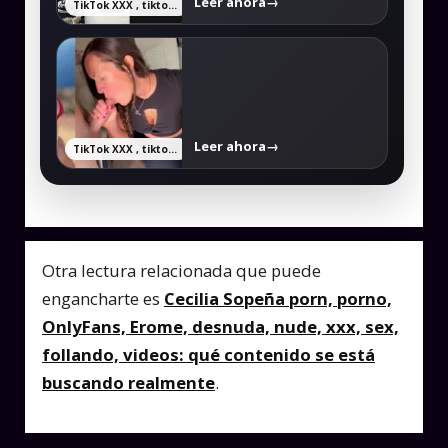
Leer ahora
→
TikTok XXX , tiktokers xxx y videos filtrados completos
Leer ahora
→
TikTok XXX , tiktokers xxx y videos filtrados completos
Otra lectura relacionada que puede
engancharte es
Cecilia Sopeña porn, porno,
OnlyFans, Erome, desnuda, nude, xxx, sex,
follando, videos: qué contenido se está
buscando realmente
.