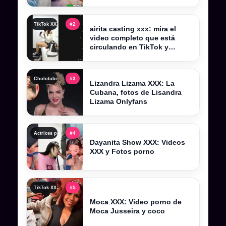
sacudieron Kick Perú
#2
TikTok XXX , tiktokers xxx y videos filtrados completos
airita casting xxx: mira el
video completo que está
circulando en TikTok y
Telegram
#3
Cholotube 2026, cholotube peru y contenido actualizado
Lizandra Lizama XXX: La
Cubana, fotos de Lisandra
Lizama Onlyfans
#4
Actrices porno y actrices xxx: perfiles, categorías y tendencias
Dayanita Show XXX: Videos
XXX y Fotos porno
#5
TikTok XXX , tiktokers xxx y videos filtrados completos
Moca XXX: Video porno de
Moca Jusseira y coco