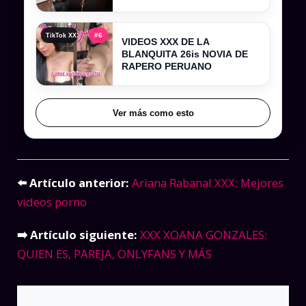
#6
TikTok XXX , tiktokers xxx y videos filtrados completos
VIDEOS XXX DE LA
BLANQUITA 26is NOVIA DE
RAPERO PERUANO
Ver más como esto
⬅️ Artículo anterior:
Ariana Rabanal XXX: Mejores
videos porno
➡️ Artículo siguiente:
XXX XOANA GONZALES:
QUIEN ES, PAREJA, ONLYFANS Y MÁS