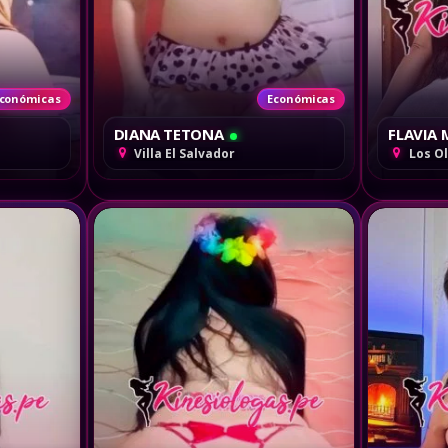
conómicas
Económicas
DIANA TETONA
FLAVIA
Villa El Salvador
Los O