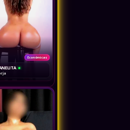
Económicas
ANELITA
orja