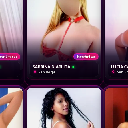
conómicas
Económicas
SABRINA DIABLITA
LUCIA C
San Borja
San B