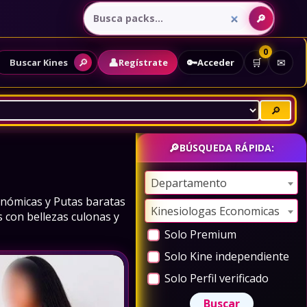
0
👤
🔑
🔎
🛒
✉
Regístrate
Acceder
Buscar Kines
🔎
BÚSQUEDA RÁPIDA:
Departamento
onómicas y Putas baratas
Kinesiologas Economicas
 con bellezas culonas y
Solo Premium
Solo Kine independiente
Solo Perfil verificado