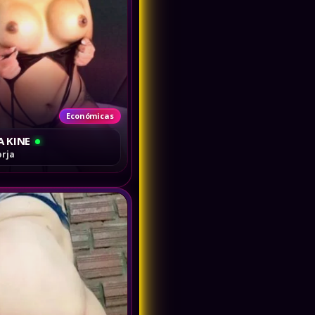
Económicas
A KINE
orja