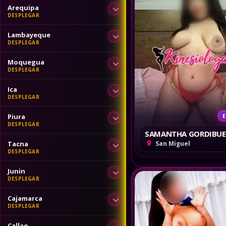
Arequipa
Lambayeque
Moquegua
Ica
Piura
E
SAMANTHA GORDIBU
Tacna
San Miguel
Junin
Cajamarca
Callao