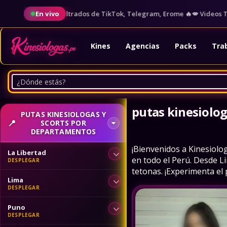
🥵 Videos Filtrados de TikTok, Telegram, Erome 🔥
En vivo
💋 Videos Tendenci
Kines
Agencias
Packs
Tra
putas kinesiolog
PUTAS KINESIOLOGAS Y
SCORTS POR
DEPARTAMENTOS
¡Bienvenidos a Kinesiolo
La Libertad
en todo el Perú. Desde L
tetonas. ¡Experimenta el p
Lima
Puno