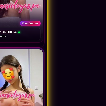
Económicas
 MORENITA
livos