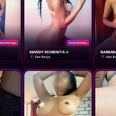
conómicas
Económicas
MANDY MORENITA
BARBAR
San Borja
San B