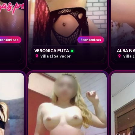
conómicas
Económicas
VERONICA PUTA
ALBA N
Villa El Salvador
Villa 