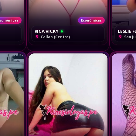
conómicas
Económicas
RICA VICKY
LESLIE 
Callao (Centro)
San Ju