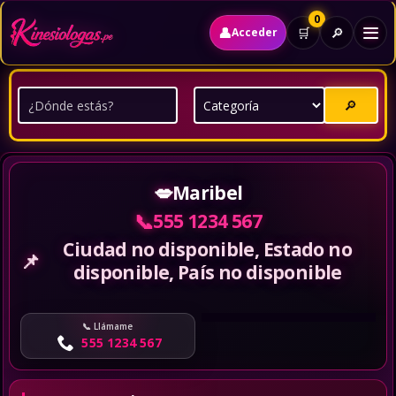
0
👤
🔎
🛒
Acceder
🔎
💋
Maribel
📞
555 1234 567
Ciudad no disponible, Estado no
📌
disponible, País no disponible
Llámame
555 1234 567