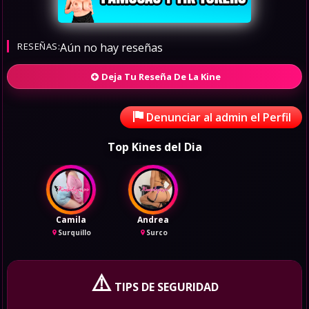
RESEÑAS:
Aún no hay reseñas
Deja Tu Reseña De La Kine
Denunciar al admin el Perfil
Top Kines del Dia
Camila
Andrea
Surquillo
Surco
⚠️
TIPS DE SEGURIDAD