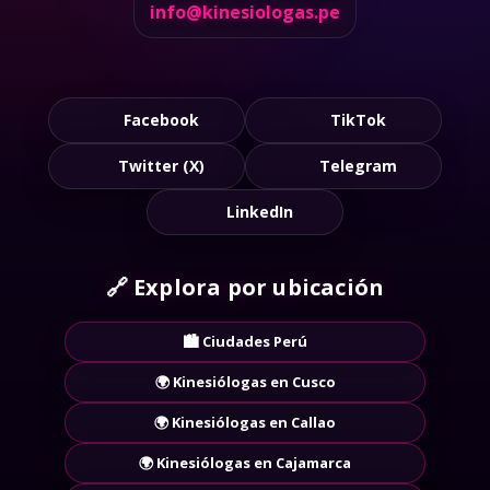
📩
Contacto:
info@kinesiologas.pe
Facebook
TikTok
Twitter (X)
Telegram
LinkedIn
🔗
Explora por ubicación
🏙️ Ciudades Perú
🌍 Kinesiólogas en Cusco
🌍 Kinesiólogas en Callao