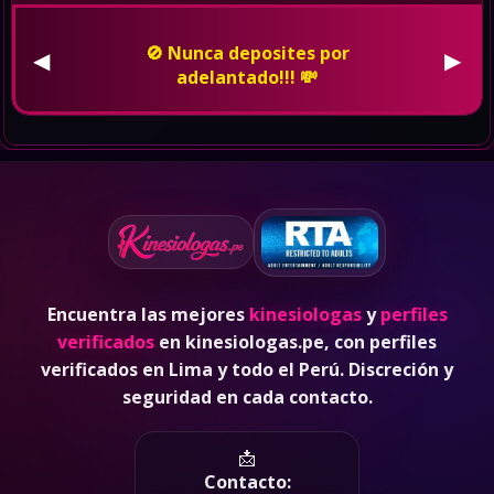
👮 En caso de ser amenzado o
insultado, bloquealo de whatsapp,
◀
▶
pon tus redes en privado y denuncia
a la policia. 🚓
Encuentra las mejores
kinesiologas
y
perfiles
verificados
en kinesiologas.pe, con perfiles
verificados en Lima y todo el Perú. Discreción y
seguridad en cada contacto.