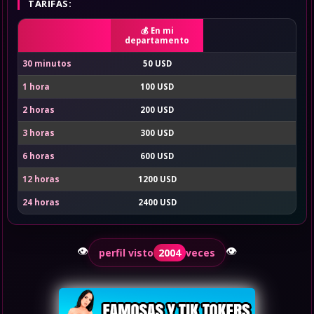
TARIFAS:
En mi
departamento
30 minutos
50 USD
1 hora
100 USD
2 horas
200 USD
3 horas
300 USD
6 horas
600 USD
12 horas
1200 USD
24 horas
2400 USD
👁️
👁️
perfil visto
2004
veces