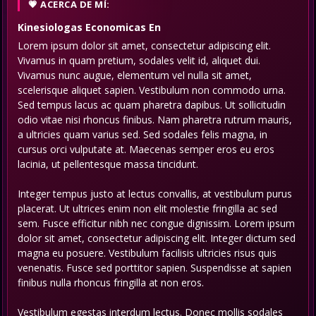
ACERCA DE MÍ:
Kinesiologas Economicas
En
Lorem ipsum dolor sit amet, consectetur adipiscing elit.
Vivamus in quam pretium, sodales velit id, aliquet dui.
Vivamus nunc augue, elementum vel nulla sit amet,
scelerisque aliquet sapien. Vestibulum non commodo urna.
Sed tempus lacus ac quam pharetra dapibus. Ut sollicitudin
odio vitae nisi rhoncus finibus. Nam pharetra rutrum mauris,
a ultricies quam varius sed. Sed sodales felis magna, in
cursus orci vulputate at. Maecenas semper eros eu eros
lacinia, ut pellentesque massa tincidunt.
Integer tempus justo at lectus convallis, at vestibulum purus
placerat. Ut ultrices enim non elit molestie fringilla ac sed
sem. Fusce efficitur nibh nec congue dignissim. Lorem ipsum
dolor sit amet, consectetur adipiscing elit. Integer dictum sed
magna eu posuere. Vestibulum facilisis ultricies risus quis
venenatis. Fusce sed porttitor sapien. Suspendisse at sapien
finibus nulla rhoncus fringilla at non eros.
Vestibulum egestas interdum lectus. Donec mollis sodales