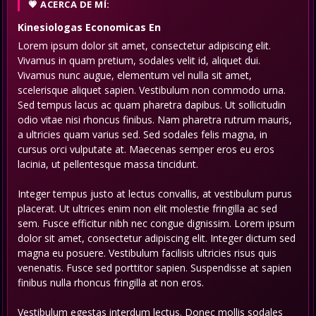
ACERCA DE MÍ:
Kinesiologas Economicas
En
Lorem ipsum dolor sit amet, consectetur adipiscing elit.
Vivamus in quam pretium, sodales velit id, aliquet dui.
Vivamus nunc augue, elementum vel nulla sit amet,
scelerisque aliquet sapien. Vestibulum non commodo urna.
Sed tempus lacus ac quam pharetra dapibus. Ut sollicitudin
odio vitae nisi rhoncus finibus. Nam pharetra rutrum mauris,
a ultricies quam varius sed. Sed sodales felis magna, in
cursus orci vulputate at. Maecenas semper eros eu eros
lacinia, ut pellentesque massa tincidunt.
Integer tempus justo at lectus convallis, at vestibulum purus
placerat. Ut ultrices enim non elit molestie fringilla ac sed
sem. Fusce efficitur nibh nec congue dignissim. Lorem ipsum
dolor sit amet, consectetur adipiscing elit. Integer dictum sed
magna eu posuere. Vestibulum facilisis ultricies risus quis
venenatis. Fusce sed porttitor sapien. Suspendisse at sapien
finibus nulla rhoncus fringilla at non eros.
Vestibulum egestas interdum lectus. Donec mollis sodales