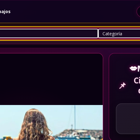
bajos
💋
C
📌