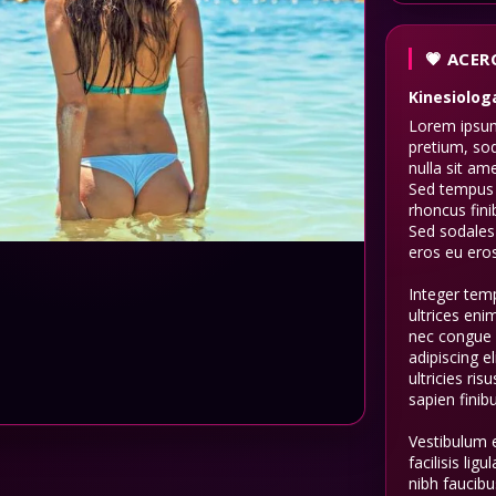
ACERC
Kinesiolog
Lorem ipsum 
pretium, sod
nulla sit am
Sed tempus l
rhoncus fini
Sed sodales
eros eu eros
Integer temp
ultrices eni
nec congue 
adipiscing e
ultricies ri
sapien finibu
Vestibulum 
facilisis lig
nibh faucibu