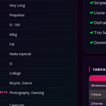
Stript
Very Long
Lluvia
Pequeñas
Disfra
S/. 160
Trio S
60kg
Domina
Fat
Nada especial
Si
TARIFA
College
Bicycle, Dance
30 minut
XACTA
Photography, Dancing
1 hora
2 horas
Capricorn