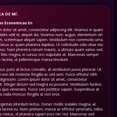
A DE MÍ:
as Economicas
En
dolor sit amet, consectetur adipiscing elit. Vivamus in quam
ales velit id, aliquet dui. Vivamus nunc augue, elementum vel
et, scelerisque aliquet sapien. Vestibulum non commodo urna.
acus ac quam pharetra dapibus. Ut sollicitudin odio vitae nisi
bus. Nam pharetra rutrum mauris, a ultricies quam varius sed.
 felis magna, in cursus orci vulputate at. Maecenas semper
 lacinia, ut pellentesque massa tincidunt.
us justo at lectus convallis, at vestibulum purus placerat. Ut
m non elit molestie fringilla ac sed sem. Fusce efficitur nibh
dignissim. Lorem ipsum dolor sit amet, consectetur
lit. Integer dictum sed magna eu posuere. Vestibulum facilisis
sus quis venenatis. Fusce sed porttitor sapien. Suspendisse at
s nulla rhoncus fringilla at non eros.
egestas interdum lectus. Donec mollis sodales magna, ac
ula lacinia eu. Nunc pretium, massa ac efficitur venenatis, tellus
s metus, id pharetra sapien eros nec nisl. Maecenas sed