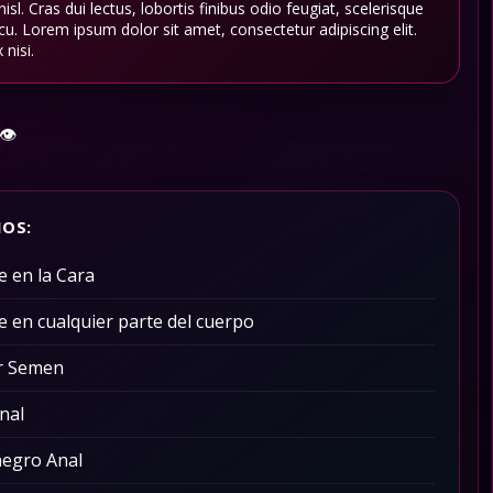
sl. Cras dui lectus, lobortis finibus odio feugiat, scelerisque
cu. Lorem ipsum dolor sit amet, consectetur adipiscing elit.
 nisi.
👁️
IOS:
e en la Cara
e en cualquier parte del cuerpo
r Semen
nal
negro Anal