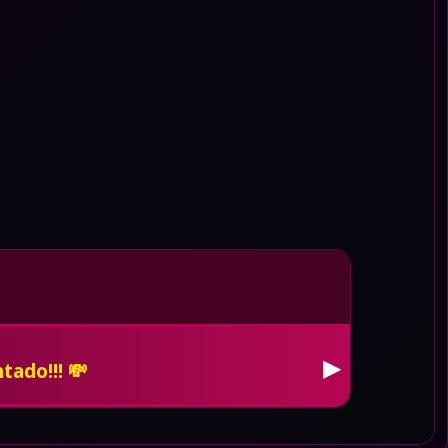
 de whatsapp, pon tus redes en
▶
cia. 🚓