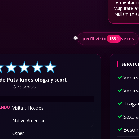
fermentum ni
vulputate ar
Nullam ut ex
👁️
perfil visto
1331
veces
SERVIC
Venirs
de Puta kinesiologa y scort
0 reseñas
Venirs
Traga
IENDO
Visita a Hoteles
Sexo a
Native American
Beso 
Other