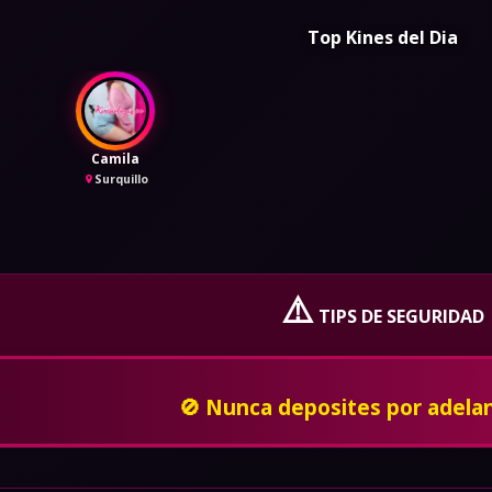
Top Kines del Dia
Camila
Surquillo
⚠️
TIPS DE SEGURIDAD
En caso de ser amenzado o insultado, bloquealo
privado y denuncia a la poli