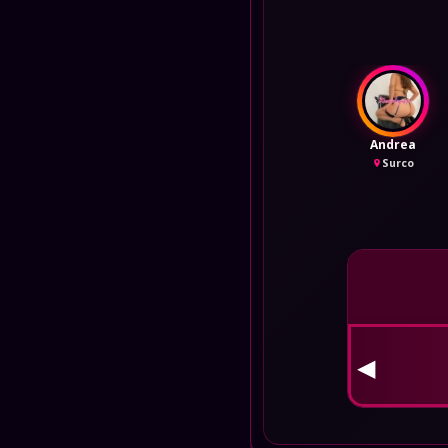
Andrea
Surco
👮 
◀