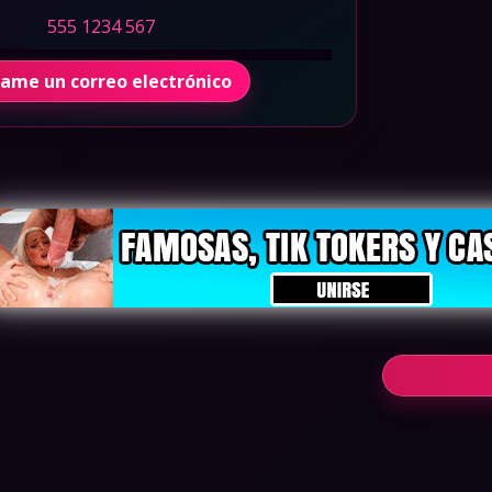
555 1234 567
íame un correo electrónico