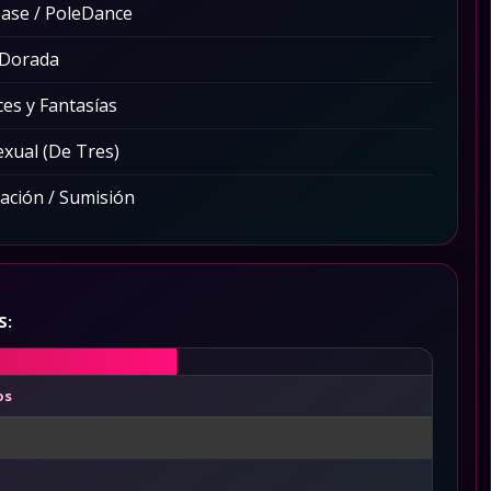
ease / PoleDance
 Dorada
ces y Fantasías
exual (De Tres)
ción / Sumisión
S:
os