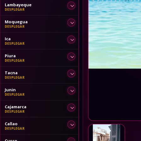
Lambayeque
Moquegua
Ica
Piura
Tacna
Junin
Cajamarca
Callao
Cusco