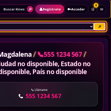
0
👤
🔑
🔎
🛒
✉
Regístrate
Acceder
Buscar Kines
🔎
/
/
📞
Magdalena
555 1234 567
iudad no disponible, Estado no
disponible, País no disponible
Llámame
555 1234 567