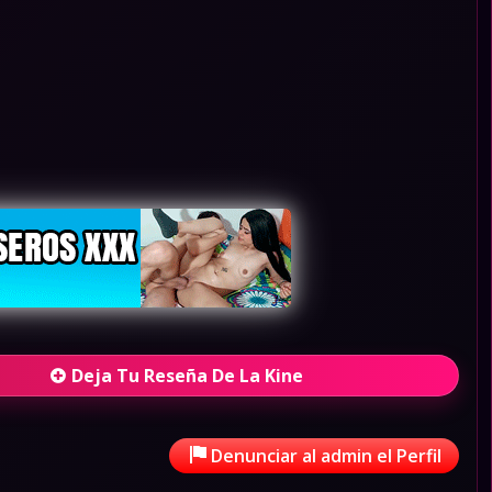
Deja Tu Reseña De La Kine
Denunciar al admin el Perfil