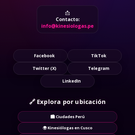
verificados en Lima y todo el Perú. Discreción y
seguridad en cada contacto.
📩
Contacto:
info@kinesiologas.pe
Facebook
TikTok
Twitter (X)
Telegram
LinkedIn
🔗
Explora por ubicación
🏙️ Ciudades Perú