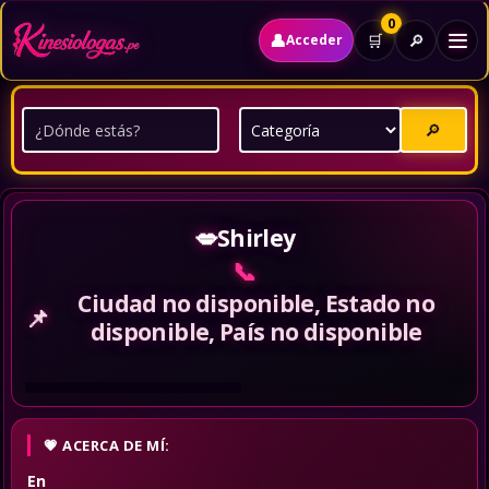
0
👤
🔎
🛒
Acceder
🔎
💋
Shirley
📞
Ciudad no disponible, Estado no
📌
disponible, País no disponible
ACERCA DE MÍ:
En