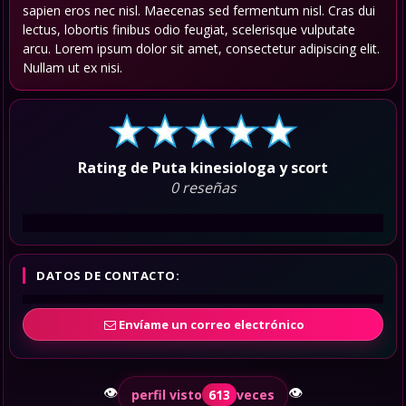
sapien eros nec nisl. Maecenas sed fermentum nisl. Cras dui
lectus, lobortis finibus odio feugiat, scelerisque vulputate
arcu. Lorem ipsum dolor sit amet, consectetur adipiscing elit.
Nullam ut ex nisi.
Rating de Puta kinesiologa y scort
0 reseñas
DATOS DE CONTACTO:
Envíame un correo electrónico
👁️
👁️
perfil visto
613
veces