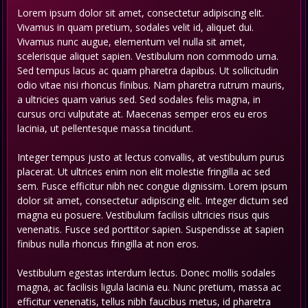
Lorem ipsum dolor sit amet, consectetur adipiscing elit.
Vivamus in quam pretium, sodales velit id, aliquet dui.
Vivamus nunc augue, elementum vel nulla sit amet,
scelerisque aliquet sapien. Vestibulum non commodo urna.
Sed tempus lacus ac quam pharetra dapibus. Ut sollicitudin
odio vitae nisi rhoncus finibus. Nam pharetra rutrum mauris,
a ultricies quam varius sed. Sed sodales felis magna, in
cursus orci vulputate at. Maecenas semper eros eu eros
lacinia, ut pellentesque massa tincidunt.
Integer tempus justo at lectus convallis, at vestibulum purus
placerat. Ut ultrices enim non elit molestie fringilla ac sed
sem. Fusce efficitur nibh nec congue dignissim. Lorem ipsum
dolor sit amet, consectetur adipiscing elit. Integer dictum sed
magna eu posuere. Vestibulum facilisis ultricies risus quis
venenatis. Fusce sed porttitor sapien. Suspendisse at sapien
finibus nulla rhoncus fringilla at non eros.
Vestibulum egestas interdum lectus. Donec mollis sodales
magna, ac facilisis ligula lacinia eu. Nunc pretium, massa ac
efficitur venenatis, tellus nibh faucibus metus, id pharetra