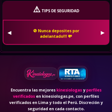
⚠️
TIPS DE SEGURIDAD
👮 En caso de ser amenzado o
insultado, bloquealo de whatsapp,
◀
▶
pon tus redes en privado y denuncia
a la policia. 🚓
Encuentra las mejores
kinesiologas
y
perfiles
verificados
en kinesiologas.pe, con perfiles