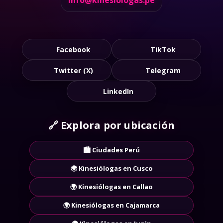
info@kinesiologas.pe
Facebook
TikTok
Twitter (X)
Telegram
LinkedIn
🔗
Explora por ubicación
🏙️ Ciudades Perú
🌍 Kinesiólogas en Cusco
🌍 Kinesiólogas en Callao
🌍 Kinesiólogas en Cajamarca