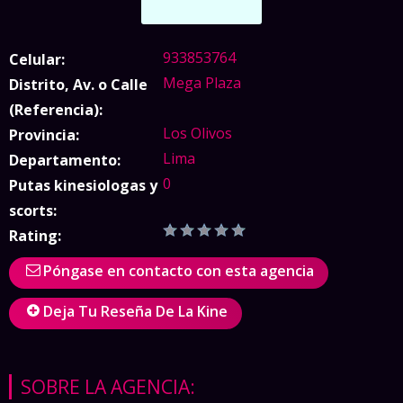
933853764
Celular:
Mega Plaza
Distrito, Av. o Calle
(Referencia):
Los Olivos
Provincia:
Lima
Departamento:
0
Putas kinesiologas y
scorts:
Rating:
Póngase en contacto con esta agencia
Deja Tu Reseña De La Kine
SOBRE LA AGENCIA: