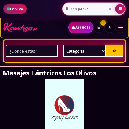
En vivo
0
👤
🔎
🛒
Acceder
🔎
Masajes Tántricos Los Olivos