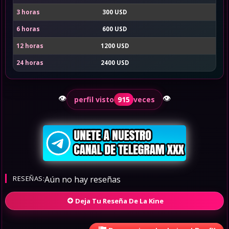
3 horas
300 USD
6 horas
600 USD
12 horas
1200 USD
24 horas
2400 USD
👁️
👁️
perfil visto
915
veces
RESEÑAS:
Aún no hay reseñas
Deja Tu Reseña De La Kine