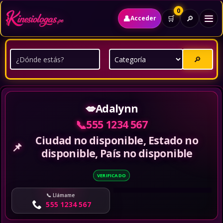
0
👤
🔎
🛒
Acceder
🔎
💋
Adalynn
📞
555 1234 567
Ciudad no disponible, Estado no
📌
disponible, País no disponible
VERIFICADO
Llámame
555 1234 567