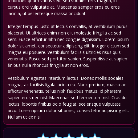
a ultricies quam varius sed. Sed sodales felis magna, in
cursus orci vulputate at. Maecenas semper eros eu eros
lacinia, ut pellentesque massa tincidunt.
Integer tempus justo at lectus convallis, at vestibulum purus
placerat. Ut ultrices enim non elit molestie fringilla ac sed
sem. Fusce efficitur nibh nec congue dignissim. Lorem ipsum
dolor sit amet, consectetur adipiscing elit. Integer dictum sed
magna eu posuere. Vestibulum facilisis ultricies risus quis
venenatis. Fusce sed porttitor sapien. Suspendisse at sapien
finibus nulla rhoncus fringilla at non eros.
Vestibulum egestas interdum lectus. Donec mollis sodales
magna, ac facilisis ligula lacinia eu. Nunc pretium, massa ac
efficitur venenatis, tellus nibh faucibus metus, id pharetra
sapien eros nec nisl. Maecenas sed fermentum nisl. Cras dui
lectus, lobortis finibus odio feugiat, scelerisque vulputate
arcu. Lorem ipsum dolor sit amet, consectetur adipiscing elit.
Nullam ut ex nisi.