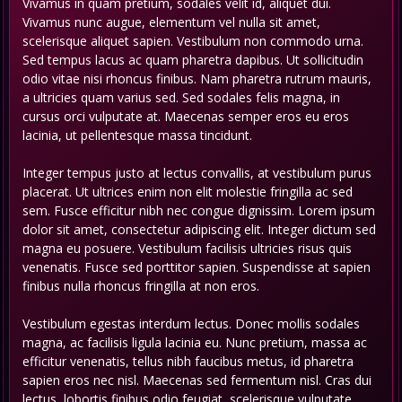
Vivamus in quam pretium, sodales velit id, aliquet dui.
Vivamus nunc augue, elementum vel nulla sit amet,
scelerisque aliquet sapien. Vestibulum non commodo urna.
Sed tempus lacus ac quam pharetra dapibus. Ut sollicitudin
odio vitae nisi rhoncus finibus. Nam pharetra rutrum mauris,
a ultricies quam varius sed. Sed sodales felis magna, in
cursus orci vulputate at. Maecenas semper eros eu eros
lacinia, ut pellentesque massa tincidunt.
Integer tempus justo at lectus convallis, at vestibulum purus
placerat. Ut ultrices enim non elit molestie fringilla ac sed
sem. Fusce efficitur nibh nec congue dignissim. Lorem ipsum
dolor sit amet, consectetur adipiscing elit. Integer dictum sed
magna eu posuere. Vestibulum facilisis ultricies risus quis
venenatis. Fusce sed porttitor sapien. Suspendisse at sapien
finibus nulla rhoncus fringilla at non eros.
Vestibulum egestas interdum lectus. Donec mollis sodales
magna, ac facilisis ligula lacinia eu. Nunc pretium, massa ac
efficitur venenatis, tellus nibh faucibus metus, id pharetra
sapien eros nec nisl. Maecenas sed fermentum nisl. Cras dui
lectus, lobortis finibus odio feugiat, scelerisque vulputate