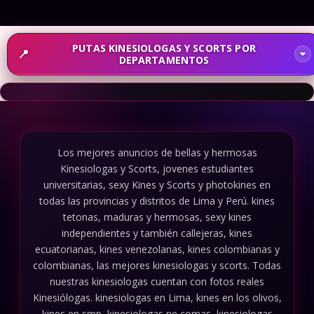
PUTAS KINESIOLOGAS Y SCORTS POR
DEPARTAMENTOS
Los mejores anuncios de bellas y hermosas
Kinesiologas y Scorts, jovenes estudiantes
universitarias, sexy Kines y Scorts y photokines en
todas las provincias y distritos de Lima y Perú. kines
tetonas, maduras y hermosas, sexy kines
independientes y también callejeras, kines
ecuatorianas, kines venezolanas, kines colombianas y
colombianas, las mejores kinesiologas y scorts. Todas
nuestras kinesiologas cuentan con fotos reales
Kinesiólogas. kinesiologas en Lima, kines en los olivos,
kines en smp, kinesiologas ne comas, kinesiologas