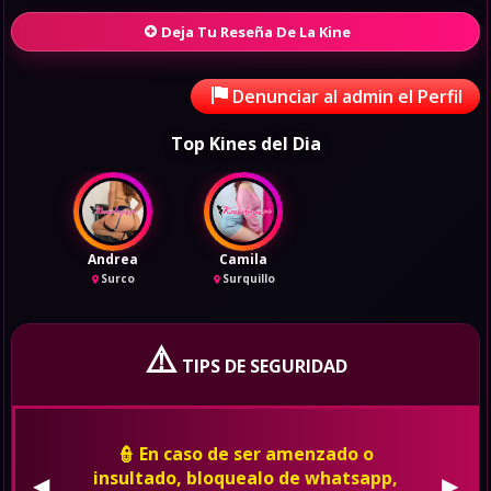
Deja Tu Reseña De La Kine
Denunciar al admin el Perfil
Top Kines del Dia
Andrea
Camila
Surco
Surquillo
⚠️
TIPS DE SEGURIDAD
👮 En caso de ser amenzado o
insultado, bloquealo de whatsapp,
◀
▶