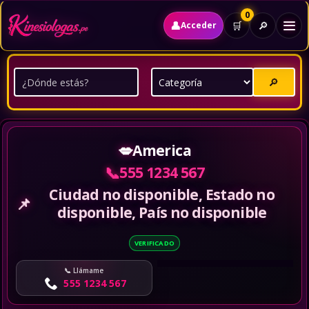
0
👤
🔎
🛒
Acceder
🔎
💋
America
📞
555 1234 567
Ciudad no disponible, Estado no
📌
disponible, País no disponible
VERIFICADO
Llámame
555 1234 567