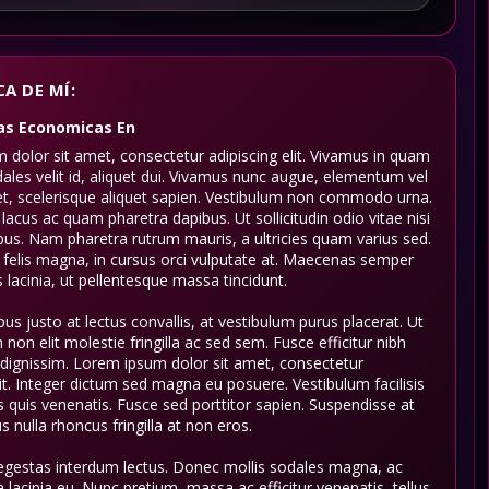
A DE MÍ:
as Economicas
En
dolor sit amet, consectetur adipiscing elit. Vivamus in quam
ales velit id, aliquet dui. Vivamus nunc augue, elementum vel
et, scelerisque aliquet sapien. Vestibulum non commodo urna.
acus ac quam pharetra dapibus. Ut sollicitudin odio vitae nisi
bus. Nam pharetra rutrum mauris, a ultricies quam varius sed.
 felis magna, in cursus orci vulputate at. Maecenas semper
 lacinia, ut pellentesque massa tincidunt.
us justo at lectus convallis, at vestibulum purus placerat. Ut
m non elit molestie fringilla ac sed sem. Fusce efficitur nibh
dignissim. Lorem ipsum dolor sit amet, consectetur
lit. Integer dictum sed magna eu posuere. Vestibulum facilisis
sus quis venenatis. Fusce sed porttitor sapien. Suspendisse at
s nulla rhoncus fringilla at non eros.
egestas interdum lectus. Donec mollis sodales magna, ac
ula lacinia eu. Nunc pretium, massa ac efficitur venenatis, tellus