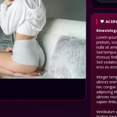
ACERC
Kinesiolog
Lorem ipsum 
pretium, sod
nulla sit am
Sed tempus l
rhoncus fini
Sed sodales
eros eu eros
Integer temp
ultrices eni
nec congue 
adipiscing e
ultricies ri
sapien finibu
Vestibulum 
facilisis lig