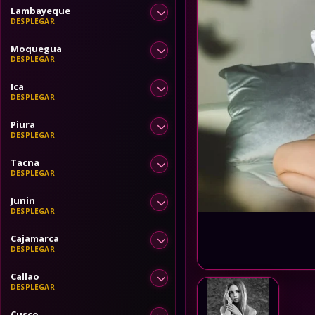
Lambayeque
Moquegua
Ica
Piura
Tacna
Junin
Cajamarca
Callao
Cusco