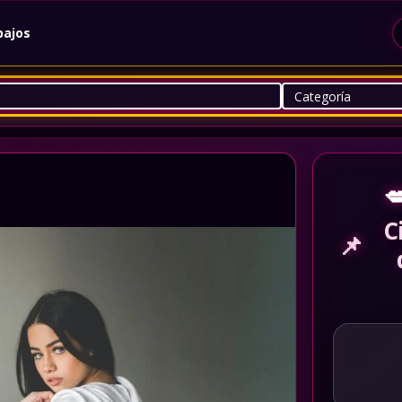
bajos

C
📌