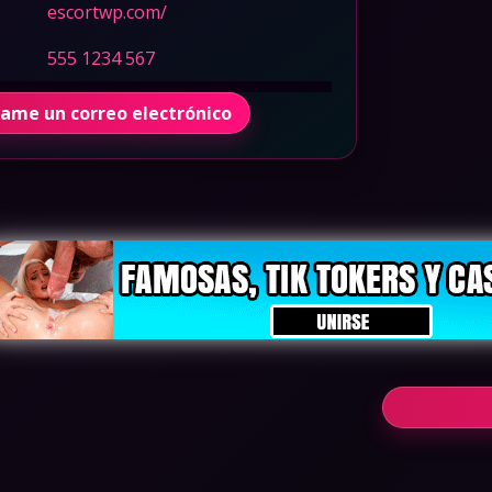
escortwp.com/
555 1234 567
íame un correo electrónico