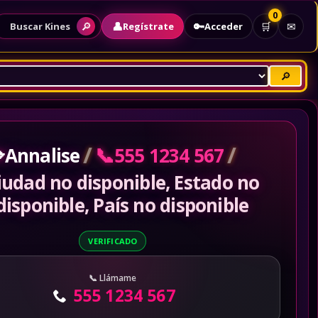
0
👤
🔑
🔎
🛒
✉
Regístrate
Acceder
Buscar Kines
🔎
/
/

📞
Annalise
555 1234 567
iudad no disponible, Estado no
disponible, País no disponible
VERIFICADO
Llámame
555 1234 567