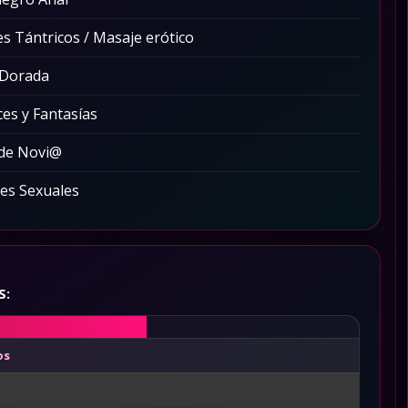
s Tántricos / Masaje erótico
 Dorada
ces y Fantasías
 de Novi@
es Sexuales
S:
os