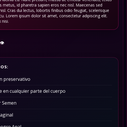
s metus, id pharetra sapien eros nec nisl. Maecenas sed
sl. Cras dui lectus, lobortis finibus odio feugiat, scelerisque
cu. Lorem ipsum dolor sit amet, consectetur adipiscing elit.
 nisi.
👁️
IOS:
in preservativo
e en cualquier parte del cuerpo
r Semen
aginal
negro Anal