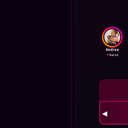
Andrea
Surco
👮 
◀