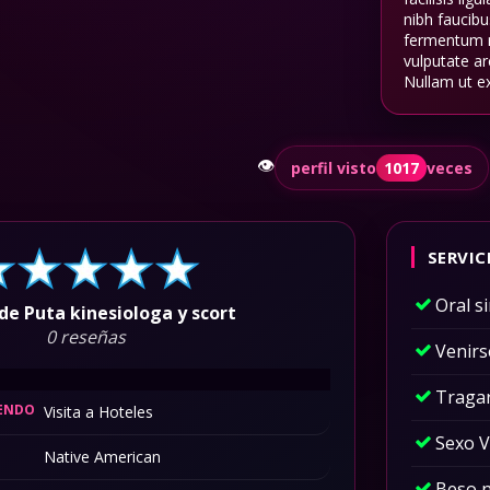
nibh faucibu
fermentum ni
vulputate ar
Nullam ut ex
👁️
perfil visto
1017
veces
SERVIC
Oral s
de Puta kinesiologa y scort
0 reseñas
Venirs
Traga
IENDO
Visita a Hoteles
Sexo V
Native American
Beso 