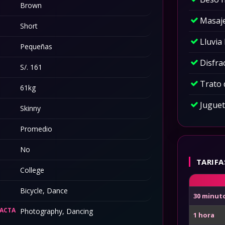
Brown
Masaje
Short
Lluvia
Pequeñas
Disfra
S/. 161
Trato
61kg
Juguet
Skinny
Promedio
No
TARIFA
College
Bicycle, Dance
30 minut
XACTA
Photography, Dancing
1 hora