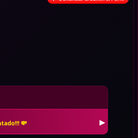
 de whatsapp, pon tus redes en
▶
cia. 🚓