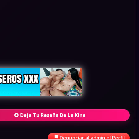
Deja Tu Reseña De La Kine
Denunciar al admin el Perfil