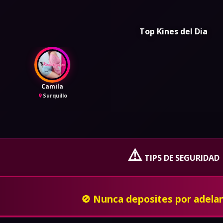
Top Kines del Dia
Camila
Surquillo
⚠️
TIPS DE SEGURIDAD
En caso de ser amenzado o insultado, bloquealo
privado y denuncia a la poli