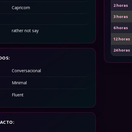
2 horas
Capricorn
3 horas
6 horas
rather not say
12 horas
24 horas
DOS:
Conversacional
Minimal
Fluent
ACTO: