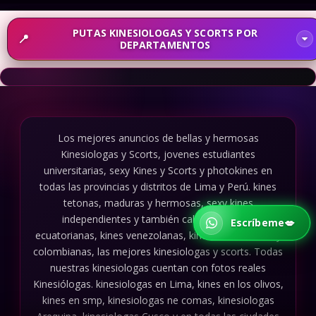
PUTAS KINESIOLOGAS Y SCORTS POR
DEPARTAMENTOS
Los mejores anuncios de bellas y hermosas
Kinesiologas y Scorts, jovenes estudiantes
universitarias, sexy Kines y Scorts y photokines en
todas las provincias y distritos de Lima y Perú. kines
tetonas, maduras y hermosas, sexy kines
independientes y también callejeras, kines
Escríbeme
💋
ecuatorianas, kines venezolanas, kines colombianas y
colombianas, las mejores kinesiologas y scorts. Todas
nuestras kinesiologas cuentan con fotos reales
Kinesiólogas. kinesiologas en Lima, kines en los olivos,
kines en smp, kinesiologas ne comas, kinesiologas