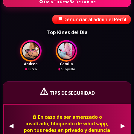
Deja Tu Reseña De La Kine
Denunciar al admin el Perfil
Top Kines del Dia
Andrea
Camila
Surco
Surquillo
⚠️
TIPS DE SEGURIDAD
👮 En caso de ser amenzado o
insultado, bloquealo de whatsapp,
◀
▶
pon tus redes en privado y denuncia