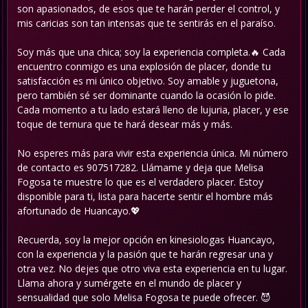
son apasionados, de esos que te harán perder el control, y
mis caricias son tan intensas que te sentirás en el paraíso.
Soy más que una chica; soy la experiencia completa.🔥 Cada
encuentro conmigo es una explosión de placer, donde tu
satisfacción es mi único objetivo. Soy amable y juguetona,
pero también sé ser dominante cuando la ocasión lo pide.
Cada momento a tu lado estará lleno de lujuria, placer, y ese
toque de ternura que te hará desear más y más.
No esperes más para vivir esta experiencia única. Mi número
de contacto es 907517282. Llámame y deja que Melisa
Fogosa te muestre lo que es el verdadero placer. Estoy
disponible para ti, lista para hacerte sentir el hombre más
afortunado de Huancayo.💖
Recuerda, soy la mejor opción en kinesiologas Huancayo,
con la experiencia y la pasión que te harán regresar una y
otra vez. No dejes que otro viva esta experiencia en tu lugar.
Llama ahora y sumérgete en el mundo de placer y
sensualidad que solo Melisa Fogosa te puede ofrecer. 😈