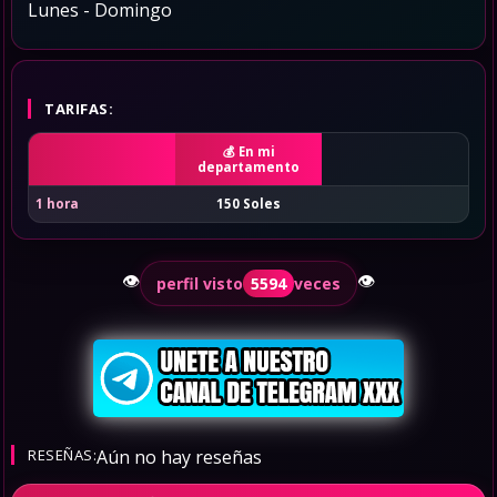
Lunes - Domingo
TARIFAS:
En mi
departamento
1 hora
150 Soles
👁️
👁️
perfil visto
5594
veces
RESEÑAS:
Aún no hay reseñas