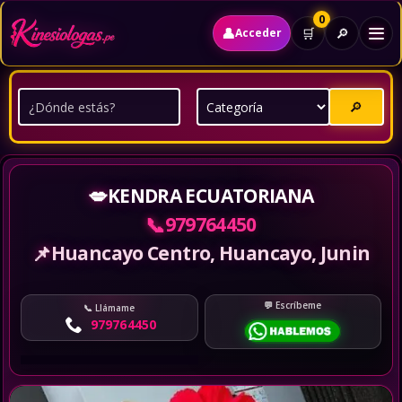
0
👤
🔎
🛒
Acceder
🔎
💋
KENDRA ECUATORIANA
📞
979764450
📌
Huancayo Centro, Huancayo, Junin
Escríbeme
Llámame
979764450