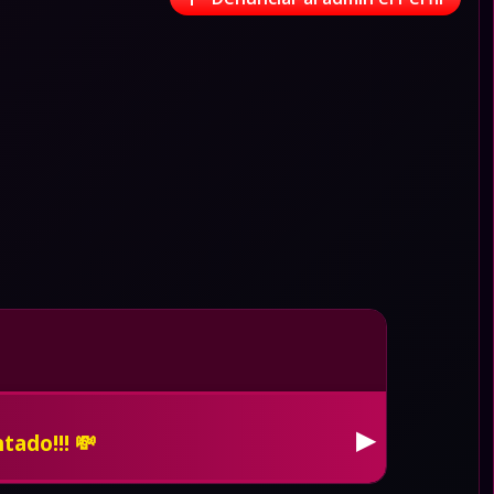
 de whatsapp, pon tus redes en
▶
cia. 🚓