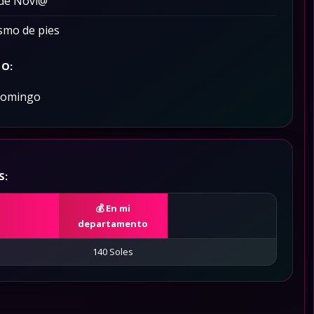
 de Novi@
ismo de pies
O:
Domingo
S:
En mi
departamento
140 Soles