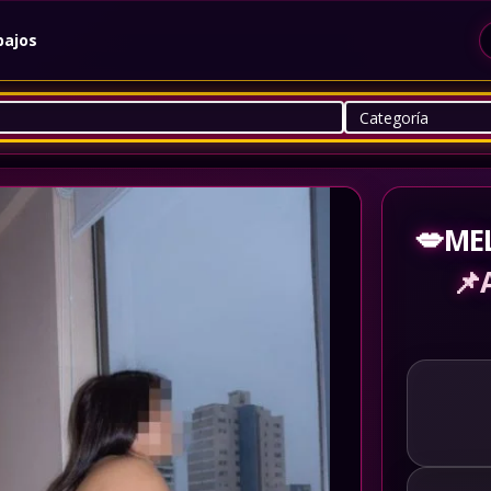
bajos
💋
ME
📌