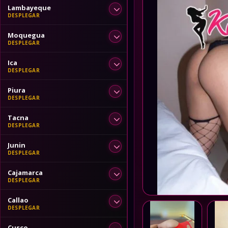
Lambayeque
Moquegua
Ica
Piura
Tacna
Junin
Cajamarca
Callao
Cusco