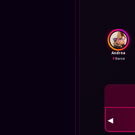
Andrea
Surco
👮 
◀