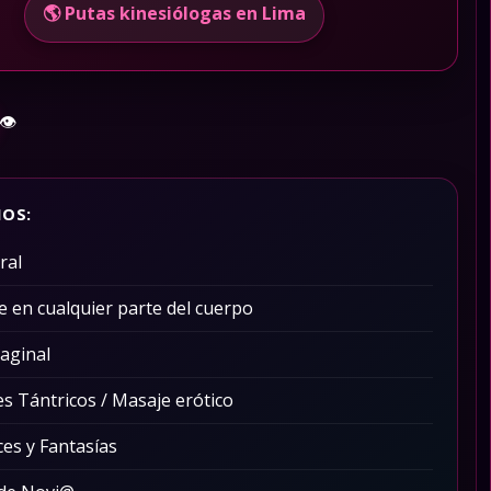
🌎 Putas kinesiólogas en Lima
👁️
IOS:
ral
e en cualquier parte del cuerpo
aginal
s Tántricos / Masaje erótico
ces y Fantasías