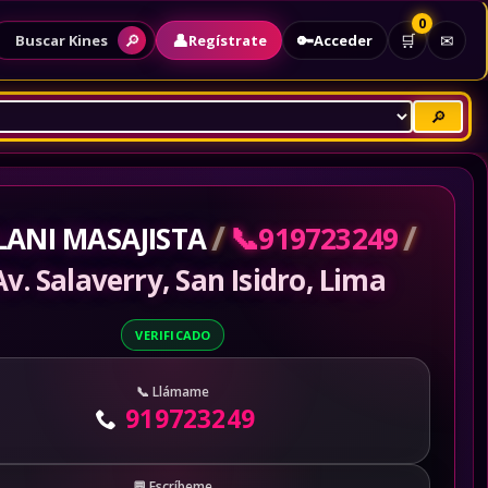
0
👤
🔑
🔎
🛒
✉
Regístrate
Acceder
Buscar Kines
🔎
/
/
📞
LANI MASAJISTA
919723249
Av. Salaverry, San Isidro, Lima
VERIFICADO
Llámame
919723249
Escríbeme