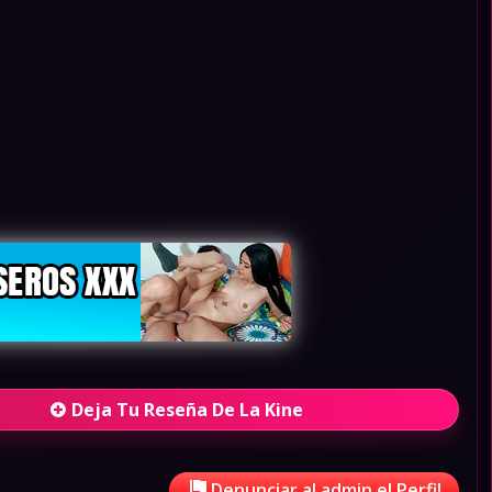
Deja Tu Reseña De La Kine
Denunciar al admin el Perfil