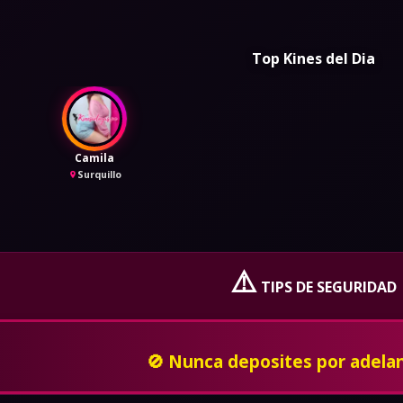
Top Kines del Dia
Camila
Surquillo
⚠️
TIPS DE SEGURIDAD
En caso de ser amenzado o insultado, bloquealo
privado y denuncia a la poli