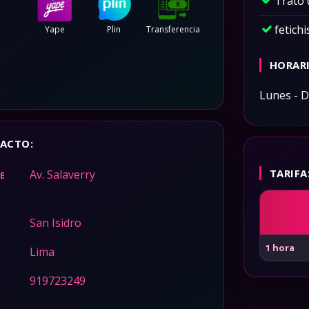
Trato
fetich
Yape
Plin
Transferencia
HORARI
Lunes - 
ACTO:
TARIFA
Av. Salaverry
LE
San Isidro
1 hora
Lima
919723249