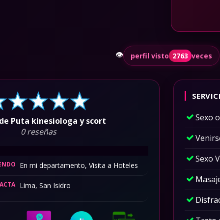
👁️
perfil visto
2763
veces
SERVIC
Sexo o
de Puta kinesiologa y scort
0 reseñas
Venirs
Sexo V
IENDO
En mi departamento, Visita a Hoteles
Masaje
XACTA
Lima, San Isidro
Disfra