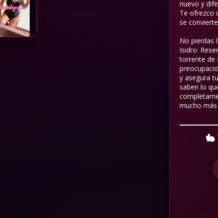
nuevo y dif
Te ofrezco u
se convierte
No pierdas l
Isidro. Res
torrente de 
preocupacio
y asegura t
saben lo que
completament
mucho más 
🐇