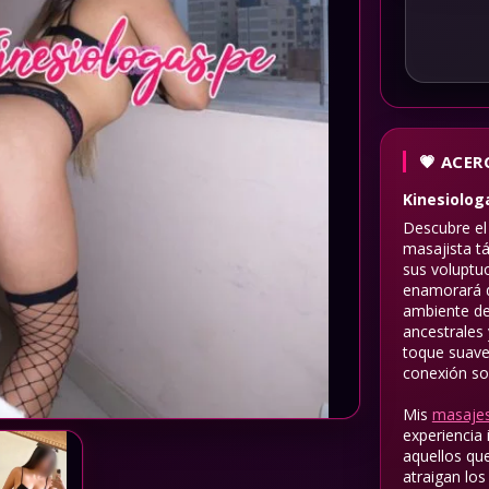
ACERC
Kinesiolo
Descubre el
masajista tá
sus voluptu
enamorará d
ambiente de
ancestrales
toque suave 
conexión so
Mis
masajes
experiencia
aquellos que
atraigan los