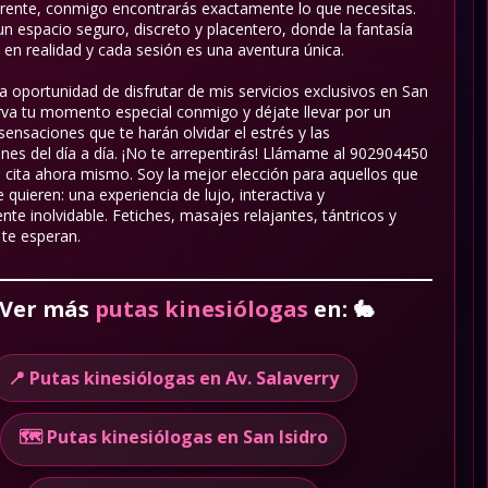
erente, conmigo encontrarás exactamente lo que necesitas.
n espacio seguro, discreto y placentero, donde la fantasía
 en realidad y cada sesión es una aventura única.
a oportunidad de disfrutar de mis servicios exclusivos en San
erva tu momento especial conmigo y déjate llevar por un
sensaciones que te harán olvidar el estrés y las
nes del día a día. ¡No te arrepentirás! Llámame al 902904450
u cita ahora mismo. Soy la mejor elección para aquellos que
 quieren: una experiencia de lujo, interactiva y
e inolvidable. Fetiches, masajes relajantes, tántricos y
te esperan.
Ver más
putas kinesiólogas
en:
🐇
📍 Putas kinesiólogas en Av. Salaverry
🗺️ Putas kinesiólogas en San Isidro