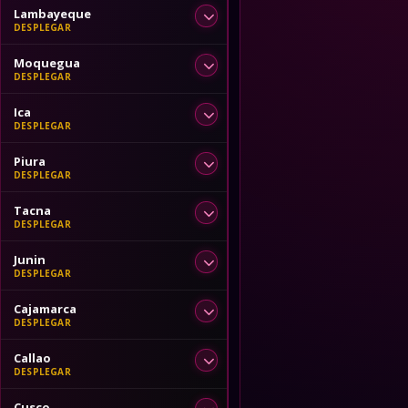
Lambayeque
Moquegua
Ica
Piura
Tacna
Junin
Cajamarca
Callao
Cusco