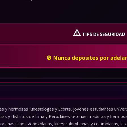
⚠️
TIPS DE SEGURIDAD
En caso de ser amenzado o insultado, bloquealo
privado y denuncia a la poli
as y hermosas Kinesiologas y Scorts, jovenes estudiantes universi
cias y distritos de Lima y Perú. kines tetonas, maduras y hermos