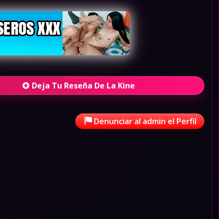
Deja Tu Reseña De La Kine
Denunciar al admin el Perfil