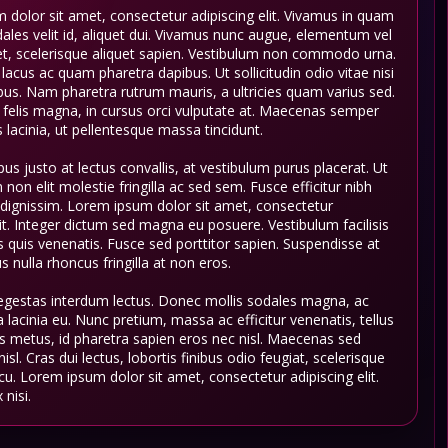
dolor sit amet, consectetur adipiscing elit. Vivamus in quam
ales velit id, aliquet dui. Vivamus nunc augue, elementum vel
et, scelerisque aliquet sapien. Vestibulum non commodo urna.
acus ac quam pharetra dapibus. Ut sollicitudin odio vitae nisi
bus. Nam pharetra rutrum mauris, a ultricies quam varius sed.
 felis magna, in cursus orci vulputate at. Maecenas semper
 lacinia, ut pellentesque massa tincidunt.
us justo at lectus convallis, at vestibulum purus placerat. Ut
m non elit molestie fringilla ac sed sem. Fusce efficitur nibh
dignissim. Lorem ipsum dolor sit amet, consectetur
lit. Integer dictum sed magna eu posuere. Vestibulum facilisis
sus quis venenatis. Fusce sed porttitor sapien. Suspendisse at
s nulla rhoncus fringilla at non eros.
egestas interdum lectus. Donec mollis sodales magna, ac
ula lacinia eu. Nunc pretium, massa ac efficitur venenatis, tellus
s metus, id pharetra sapien eros nec nisl. Maecenas sed
sl. Cras dui lectus, lobortis finibus odio feugiat, scelerisque
cu. Lorem ipsum dolor sit amet, consectetur adipiscing elit.
 nisi.