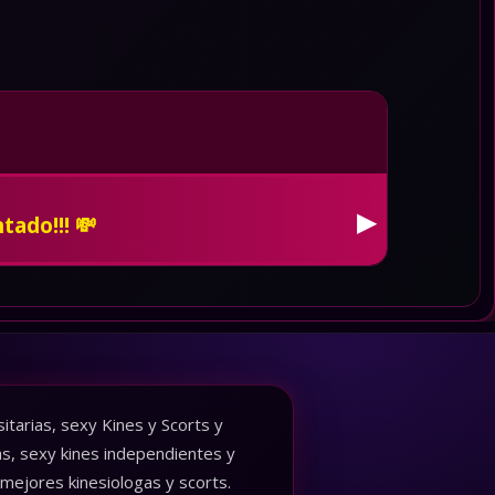
 de whatsapp, pon tus redes en
▶
cia. 🚓
tarias, sexy Kines y Scorts y
as, sexy kines independientes y