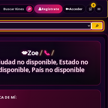
0
👤
🔑
🔎
🛒
✉
Regístrate
Acceder
Buscar Kines
🔎
/
/
💋
📞
Zoe
iudad no disponible, Estado no
disponible, País no disponible
A DE MÍ: