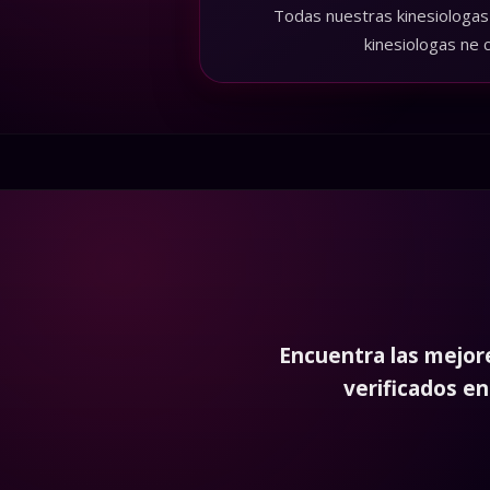
también callejeras, kines ecua
Todas nuestras kinesiologas 
kinesiologas ne 
Encuentra las mejo
verificados en