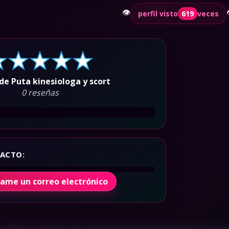
👁️
perfil visto
619
veces
de Puta kinesiologa y scort
0 reseñas
ACTO:
íame un correo electrónico