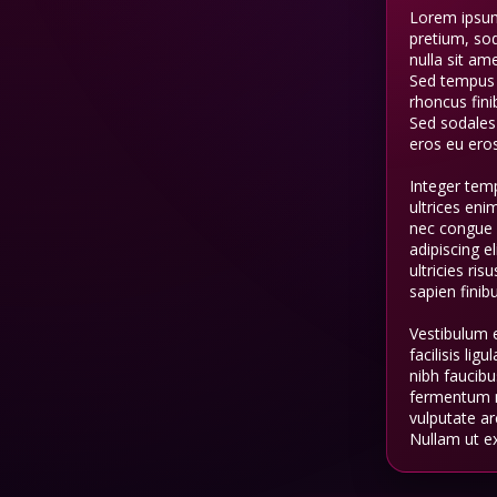
Lorem ipsum 
pretium, sod
nulla sit am
Sed tempus l
rhoncus fini
Sed sodales
eros eu eros
Integer temp
ultrices eni
nec congue 
adipiscing e
ultricies ri
sapien finibu
Vestibulum 
facilisis lig
nibh faucibu
fermentum ni
vulputate ar
Nullam ut ex