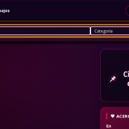
bajos
C
📌
ACERC
En