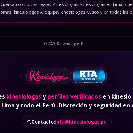
torianas, kines venezolanas, kines colombianas y colombianas, las
cuentan con fotos reales Kinesiólogas. kinesiologas en Lima, kines
comas, kinesiologas Arequipa, kinesiologas Cusco y en todas las c
© 2026 Kinesiologas Perú
res
kinesiologas
y
perfiles verificados
en kinesiol
 Lima y todo el Perú. Discreción y seguridad en
📩
Contacto:
info@kinesiologas.pe