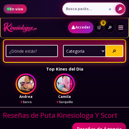
En vivo
0
👤
🔎
🛒
Acceder
🔎
Top Kines del Dia
Andrea
Camila
Surco
Surquillo
Reseñas de Puta Kinesiologa Y Scort