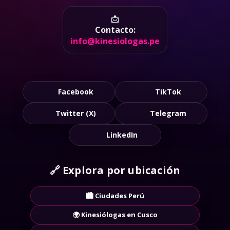
📩
Contacto:
info@kinesiologas.pe
Facebook
TikTok
Twitter (X)
Telegram
LinkedIn
🔗
Explora por ubicación
🏙️ Ciudades Perú
🌍 Kinesiólogas en Cusco