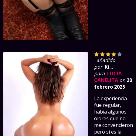
añadido
por
Ki...
para
LUCIA
CANELITA
on
20
febrero 2025
La experiencia
fue regular,
habia algunos
olores que no
me convencieron
pero si es la