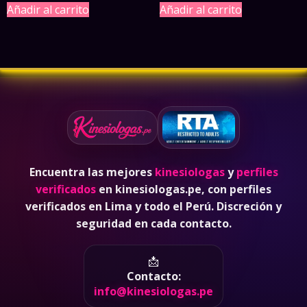
original
actual
original
actual
Añadir al carrito
Añadir al carrito
era:
es:
era:
es:
S/ 180.00.
S/ 150.00.
S/ 1,000.00.
S/ 930.00.
Encuentra las mejores
kinesiologas
y
perfiles
verificados
en kinesiologas.pe, con perfiles
verificados en Lima y todo el Perú. Discreción y
seguridad en cada contacto.
📩
Contacto:
info@kinesiologas.pe