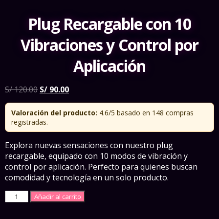
Plug Recargable con 10
Vibraciones y Control por
Aplicación
El
El
S/
120.00
S/
90.00
precio
precio
original
actual
Valoración del producto:
4.6/5 basado en 148 compras
era:
es:
registradas.
S/ 120.00.
S/ 90.00.
Explora nuevas sensaciones con nuestro plug
recargable, equipado con 10 modos de vibración y
control por aplicación. Perfecto para quienes buscan
comodidad y tecnología en un solo producto.
Plug
Añadir al carrito
Recargable
con