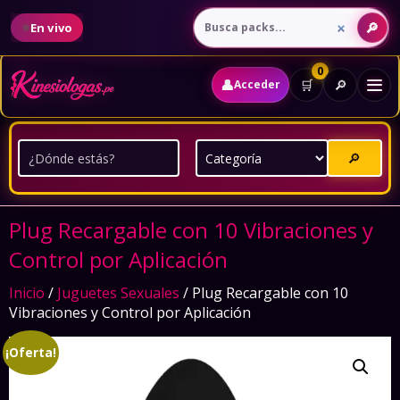
En vivo
0
👤
🔎
🛒
Acceder
🔎
Plug Recargable con 10 Vibraciones y
Control por Aplicación
Inicio
/
Juguetes Sexuales
/ Plug Recargable con 10
Vibraciones y Control por Aplicación
¡Oferta!